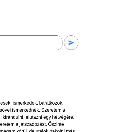
esek, ismerkedek, barátkozok.
esővel ismerkednék. Szeretem a
, kirándulni, elutazni egy hétvégére,
eretem a játszadozást. Őszinte
t magam kőrül, de utálok pakolni más