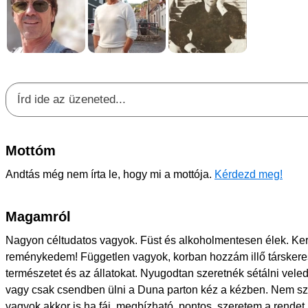
Mottóm
Andtás még nem írta le, hogy mi a mottója.
Kérdezd meg!
Magamról
Nagyon céltudatos vagyok. Füst és alkoholmentesen élek. Ker
reménykedem! Független vagyok, korban hozzám illő társker
természetet és az állatokat. Nyugodtan szeretnék sétálni veled
vagy csak csendben ülni a Duna parton kéz a kézben. Nem sz
vagyok akkor is ha fáj, megbízható, pontos, szeretem a rende