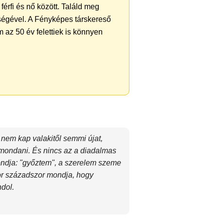
férfi és nő között. Találd meg
ségével. A Fényképes társkereső
 az 50 év felettiek is könnyen
nem kap valakitől semmi újat,
l mondani. És nincs az a diadalmas
mondja: "győztem", a szerelem szeme
or századszor mondja, hogy
dol.