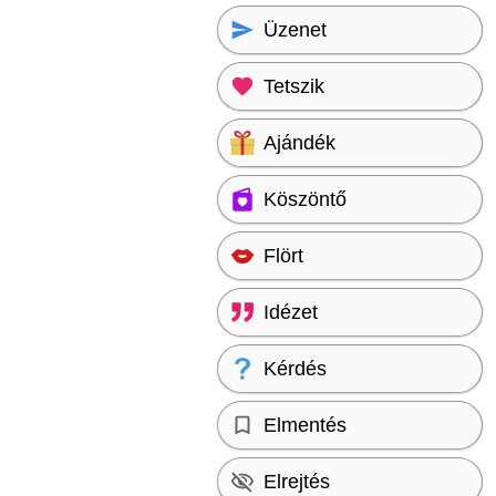
Üzenet
Tetszik
Ajándék
Köszöntő
Flört
Idézet
Kérdés
Elmentés
Elrejtés