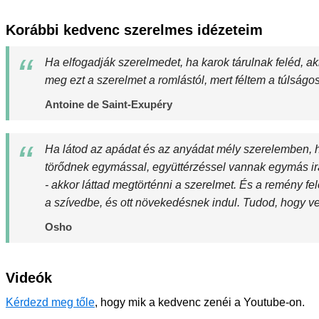
Korábbi kedvenc szerelmes idézeteim
Ha elfogadják szerelmedet, ha karok tárulnak feléd, a
meg ezt a szerelmet a romlástól, mert féltem a túlságo
Antoine de Saint-Exupéry
Ha látod az apádat és az anyádat mély szerelemben, 
törődnek egymással, együttérzéssel vannak egymás irán
- akkor láttad megtörténni a szerelmet. És a remény f
a szívedbe, és ott növekedésnek indul. Tudod, hogy vel
Osho
Videók
Kérdezd meg tőle
, hogy mik a kedvenc zenéi a Youtube-on.