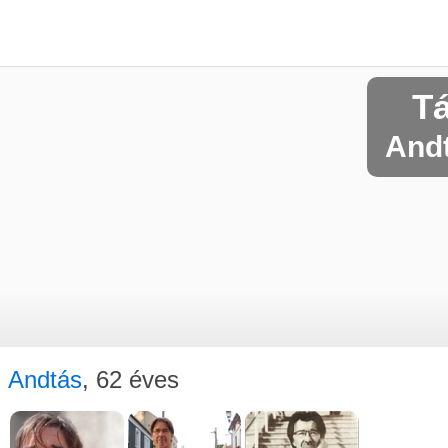
T
Andt
Andtás
, 62 éves