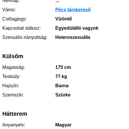
Névnap:
...
Város:
Pécs társkereső
Csillagjegy:
Vízöntő
Kapcsolati státusz:
Egyedülálló vagyok
Szexuális irányultság:
Heteroszexuális
Külsőm
Magasság:
175 cm
Testsúly:
77 kg
Hajszín:
Barna
Szemszín:
Szürke
Hátterem
Anyanyelv:
Magyar