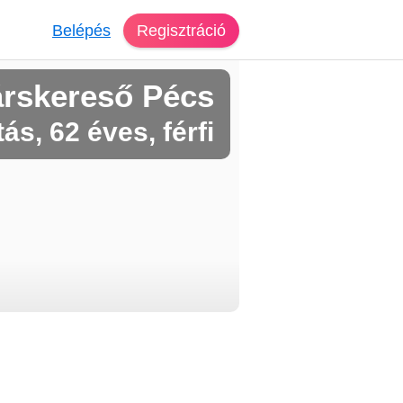
Belépés
Regisztráció
árskereső Pécs
ás, 62 éves, férfi