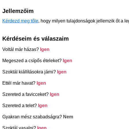
Jellemzőim
Kérdezd meg tőle
, hogy milyen tulajdonságok jellemzik őt a l
Kérdéseim és válaszaim
Voltál már házas?
Igen
Megeszed a csípős ételeket?
Igen
Szoktál kiállításokra járni?
Igen
Ettél már havat?
Igen
Szereted a favicceket?
Igen
Szereted a telet?
Igen
Gyakran mész szabadságra?
Nem
Szoktál vasalni?
Igen