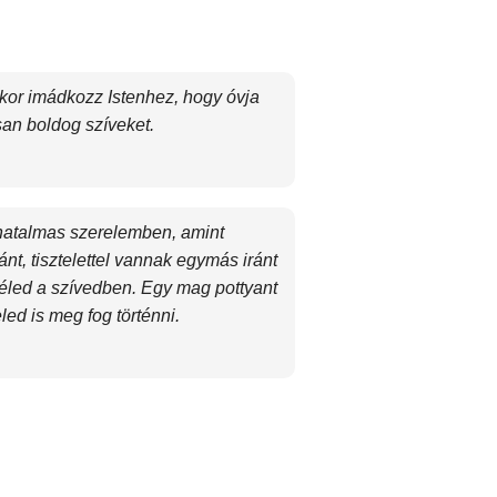
kkor imádkozz Istenhez, hogy óvja
san boldog szíveket.
hatalmas szerelemben, amint
t, tisztelettel vannak egymás iránt
eléled a szívedben. Egy mag pottyant
ed is meg fog történni.