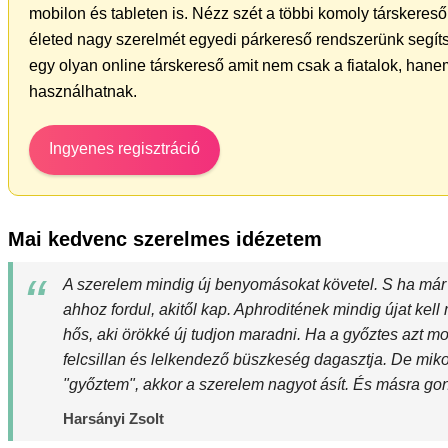
mobilon és tableten is. Nézz szét a többi komoly társkereső 
életed nagy szerelmét egyedi párkereső rendszerünk segít
egy olyan online társkereső amit nem csak a fiatalok, hanem
használhatnak.
Ingyenes regisztráció
Mai kedvenc szerelmes idézetem
A szerelem mindig új benyomásokat követel. S ha már 
ahhoz fordul, akitől kap. Aphroditének mindig újat kel
hős, aki örökké új tudjon maradni. Ha a győztes azt 
felcsillan és lelkendező büszkeség dagasztja. De mik
"győztem", akkor a szerelem nagyot ásít. És másra gon
Harsányi Zsolt