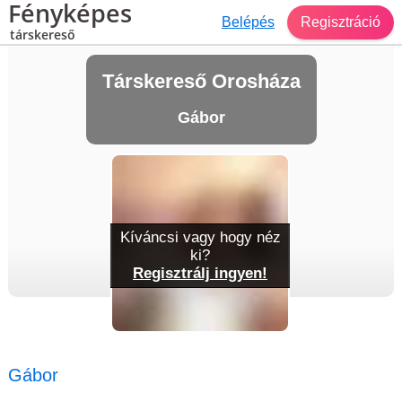
Fényképes
Belépés
Regisztráció
társkereső
Társkereső Orosháza
Gábor
Kíváncsi vagy hogy néz
ki?
Regisztrálj ingyen!
Gábor