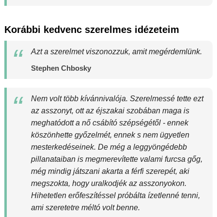
Korábbi kedvenc szerelmes idézeteim
Azt a szerelmet viszonozzuk, amit megérdemlünk.
Stephen Chbosky
Nem volt több kívánnivalója. Szerelmessé tette ezt
az asszonyt, ott az éjszakai szobában maga is
meghatódott a nő csábító szépségétől - ennek
köszönhette győzelmét, ennek s nem ügyetlen
mesterkedéseinek. De még a leggyöngédebb
pillanataiban is megmerevítette valami furcsa gőg,
még mindig játszani akarta a férfi szerepét, aki
megszokta, hogy uralkodjék az asszonyokon.
Hihetetlen erőfeszítéssel próbálta ízetlenné tenni,
ami szeretetre méltó volt benne.