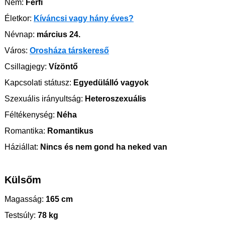
Nem:
Férfi
Életkor:
Kíváncsi vagy hány éves?
Névnap:
március 24.
Város:
Orosháza társkereső
Csillagjegy:
Vízöntő
Kapcsolati státusz:
Egyedülálló vagyok
Szexuális irányultság:
Heteroszexuális
Féltékenység:
Néha
Romantika:
Romantikus
Háziállat:
Nincs és nem gond ha neked van
Külsőm
Magasság:
165 cm
Testsúly:
78 kg