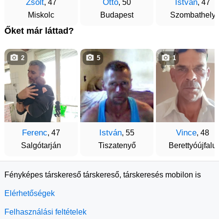
Zsolt
Otto
István
, 47
, 50
, 47
Miskolc
Budapest
Szombathely
Őket már láttad?
2
5
1
Ferenc
István
Vince
, 47
, 55
, 48
Salgótarján
Tiszatenyő
Berettyóújfalu
Fényképes társkereső társkereső, társkeresés mobilon is
Elérhetőségek
Felhasználási feltételek