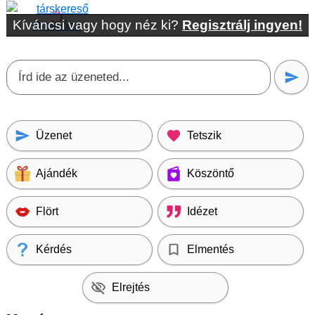
Kíváncsi vagy hogy néz ki?
Regisztrálj ingyen!
Üzenet
Tetszik
Ajándék
Köszöntő
Flört
Idézet
Kérdés
Elmentés
Elrejtés