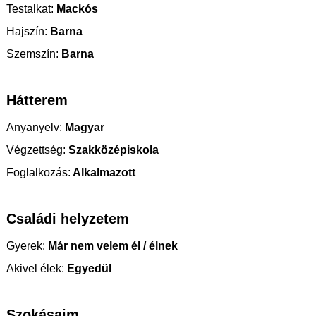
Testalkat:
Mackós
Hajszín:
Barna
Szemszín:
Barna
Hátterem
Anyanyelv:
Magyar
Végzettség:
Szakközépiskola
Foglalkozás:
Alkalmazott
Családi helyzetem
Gyerek:
Már nem velem él / élnek
Akivel élek:
Egyedül
Szokásaim