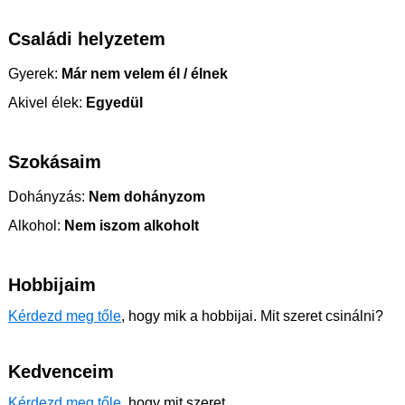
Családi helyzetem
Gyerek:
Már nem velem él / élnek
Akivel élek:
Egyedül
Szokásaim
Dohányzás:
Nem dohányzom
Alkohol:
Nem iszom alkoholt
Hobbijaim
Kérdezd meg tőle
, hogy mik a hobbijai. Mit szeret csinálni?
Kedvenceim
Kérdezd meg tőle
, hogy mit szeret.