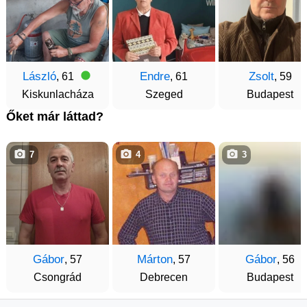
László
Endre
Zsolt
, 61
, 61
, 59
Kiskunlacháza
Szeged
Budapest
Őket már láttad?
7
4
3
Gábor
Márton
Gábor
, 57
, 57
, 56
Csongrád
Debrecen
Budapest