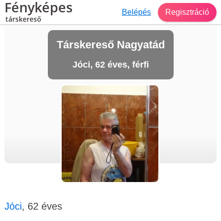
Fényképes
Belépés
Regisztráció
társkereső
Társkereső Nagyatád
Jóci, 62 éves, férfi
Jóci
, 62 éves