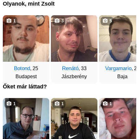
Olyanok, mint Zsolt
1
3
5
Botond
Renátó
Vargamario
, 25
, 33
, 2
Budapest
Jászberény
Baja
Őket már láttad?
1
1
1