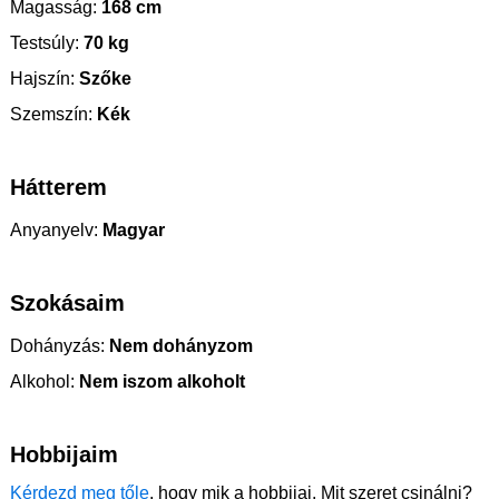
Magasság:
168 cm
Testsúly:
70 kg
Hajszín:
Szőke
Szemszín:
Kék
Hátterem
Anyanyelv:
Magyar
Szokásaim
Dohányzás:
Nem dohányzom
Alkohol:
Nem iszom alkoholt
Hobbijaim
Kérdezd meg tőle
, hogy mik a hobbijai. Mit szeret csinálni?