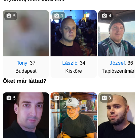
5
1
4
Tony
László
József
, 37
, 34
, 36
Budapest
Kisköre
Tápiószentmárt
Őket már láttad?
5
1
3