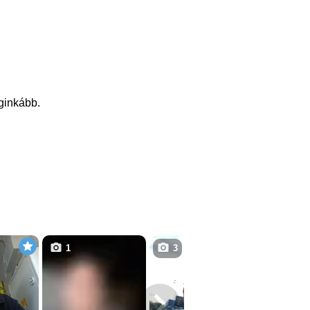
eginkább.
1
3
1