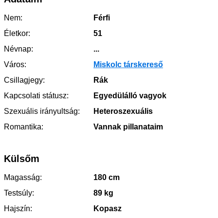
Nem:
Férfi
Életkor:
51
Névnap:
...
Város:
Miskolc társkereső
Csillagjegy:
Rák
Kapcsolati státusz:
Egyedülálló vagyok
Szexuális irányultság:
Heteroszexuális
Romantika:
Vannak pillanataim
Külsőm
Magasság:
180 cm
Testsúly:
89 kg
Hajszín:
Kopasz