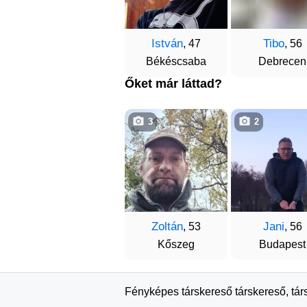
István
Tibo
, 47
, 56
Békéscsaba
Debrecen
Őket már láttad?
3
2
Zoltán
Jani
, 53
, 56
Kőszeg
Budapest
Fényképes társkereső társkereső, tár