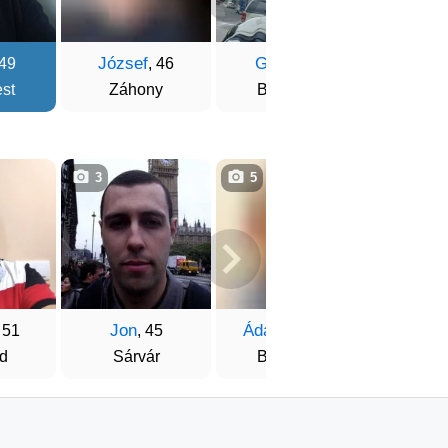
József
Gábor
Mihá
 49
, 46
, 53
st
Záhony
Budapest
Buda
3
5
3
Jon
Ádám
Zsol
, 51
, 45
, 48
d
Sárvár
Budapest
Debr