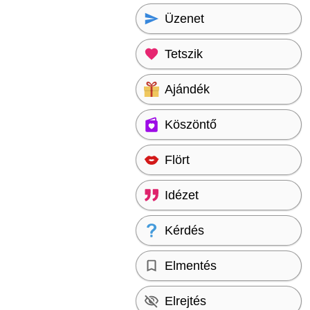
Üzenet
Tetszik
Ajándék
Köszöntő
Flört
Idézet
Kérdés
Elmentés
Elrejtés