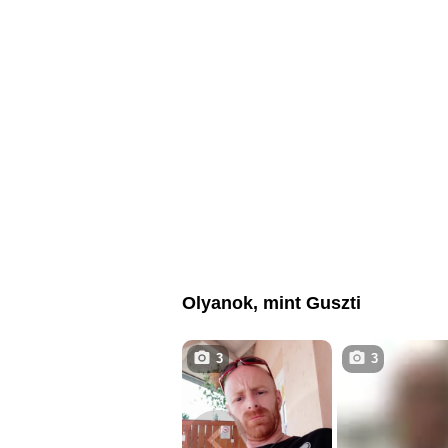
Olyanok, mint Guszti
3
3