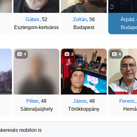
Gábor
Zoltán
Árpád
, 52
, 56
,
Esztergom-kertváros
Budapest
Budape
4
2
4
Péter
János
Ferenc
, 48
, 48
Sátoraljaújhely
Törökkoppány
Herná
skeresés mobilon is