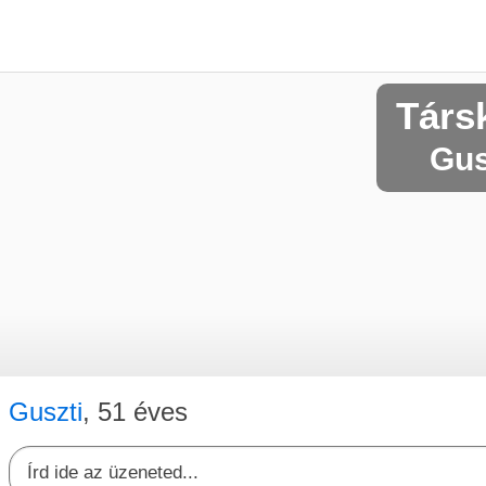
Társ
Gus
Guszti
, 51 éves