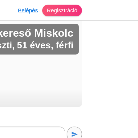
Belépés
Regisztráció
kereső Miskolc
zti, 51 éves, férfi