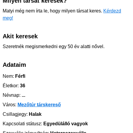
Milyen társat keresek?
Matyi még nem írta le, hogy milyen társat keres.
Kérdezd
meg!
Akit keresek
Szeretnék megismerkedni egy 50 év alatti nővel.
Adataim
Nem:
Férfi
Életkor:
36
Névnap:
...
Város:
Mezőtúr társkereső
Csillagjegy:
Halak
Kapcsolati státusz:
Egyedülálló vagyok