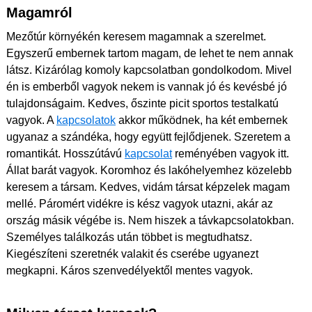
Magamról
Mezőtúr környékén keresem magamnak a szerelmet.
Egyszerű embernek tartom magam, de lehet te nem annak
látsz. Kizárólag komoly kapcsolatban gondolkodom. Mivel
én is emberből vagyok nekem is vannak jó és kevésbé jó
tulajdonságaim. Kedves, őszinte picit sportos testalkatú
vagyok. A
kapcsolatok
akkor működnek, ha két embernek
ugyanaz a szándéka, hogy együtt fejlődjenek. Szeretem a
romantikát. Hosszútávú
kapcsolat
reményében vagyok itt.
Állat barát vagyok. Koromhoz és lakóhelyemhez közelebb
keresem a társam. Kedves, vidám társat képzelek magam
mellé. Páromért vidékre is kész vagyok utazni, akár az
ország másik végébe is. Nem hiszek a távkapcsolatokban.
Személyes találkozás után többet is megtudhatsz.
Kiegészíteni szeretnék valakit és cserébe ugyanezt
megkapni. Káros szenvedélyektől mentes vagyok.