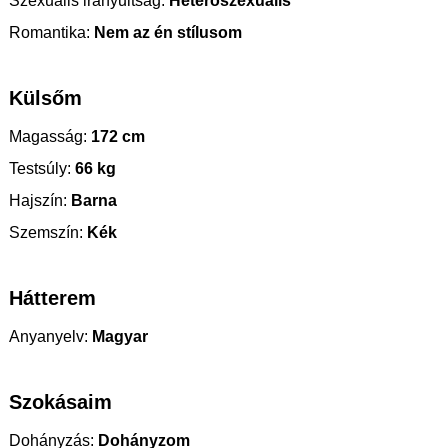
Szexuális irányultság:
Heteroszexuális
Romantika:
Nem az én stílusom
Külsőm
Magasság:
172 cm
Testsúly:
66 kg
Hajszín:
Barna
Szemszín:
Kék
Hátterem
Anyanyelv:
Magyar
Szokásaim
Dohányzás:
Dohányzom