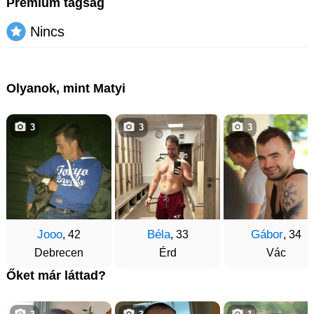
Prémium tagság
Nincs
Olyanok, mint Matyi
3
3
3
Jooo
Béla
Gábor
, 42
, 33
, 34
Debrecen
Érd
Vác
Őket már láttad?