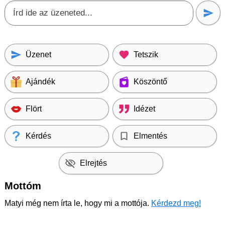
Üzenet
Tetszik
Ajándék
Köszöntő
Flört
Idézet
Kérdés
Elmentés
Elrejtés
Mottóm
Matyi még nem írta le, hogy mi a mottója.
Kérdezd meg!