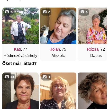
5
2
4
Kati
Jolán
Rózsa
, 77
, 75
, 72
Hódmezővásárhely
Miskolc
Dabas
Őket már láttad?
44
3