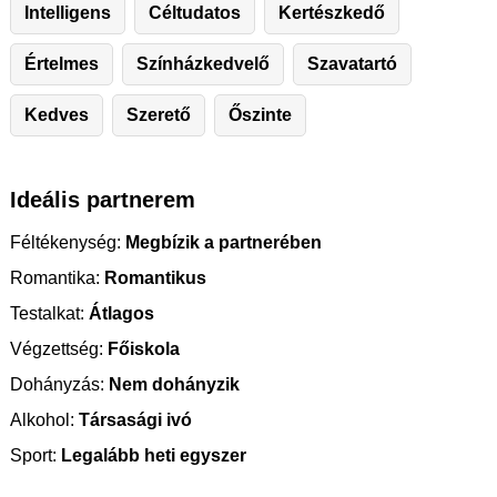
Intelligens
Céltudatos
Kertészkedő
Értelmes
Színházkedvelő
Szavatartó
Kedves
Szerető
Őszinte
Ideális partnerem
Féltékenység:
Megbízik a partnerében
Romantika:
Romantikus
Testalkat:
Átlagos
Végzettség:
Főiskola
Dohányzás:
Nem dohányzik
Alkohol:
Társasági ivó
Sport:
Legalább heti egyszer