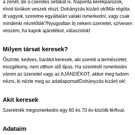
a zenét, de a csendes sétákat is. Naponta kerékpározok,
rövid túrákon veszek részt. Dohányzás kizáró ok!Már régóta
itt vagyok, szeretne egyáltalán valaki ismerkedni, vagy csak
mindenki nézelődik?Nyugodtan írj nekem üzenetet, szívesen
veszem, ha kapok ajándékot, válaszolok!
Milyen társat keresek?
Őszinte, kedves, barátot keresek, aki szereti a természetet,
mozgékony, nem otthon ülő típus. Ha szeretnél ismerkedni
várom az üzenetet vagy az AJÁNDÉKOT, akkor meg tudom
nézni, ki nézte meg az adatlapomat!Dohányzás kizáró ok!
Akit keresek
Szeretnék megismerkedni egy 60 és 70 év közötti férfival.
Adataim