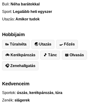
Buli:
Néha barátokkal
Sport:
Legalább heti egyszer
Utazás:
Amikor tudok
Hobbijaim
👟 Túra/séta
🌏 Utazás
🍳 Főzés
🚲 Kerékpározás
🎵 Tánc
📖 Olvasás
🎧 Zenehallgatás
Kedvenceim
Sportok:
úszás, kerékpározás, túra
Zenék:
slágerek