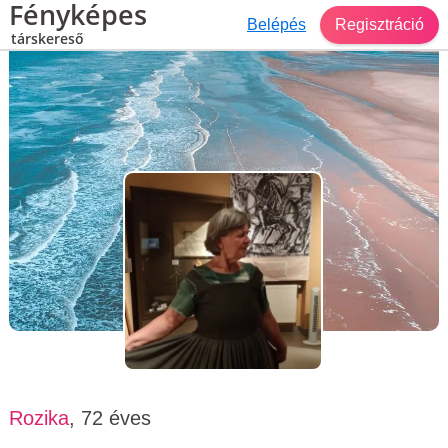
Fényképes
Belépés
Regisztráció
társkereső
Társkereső Szeged
Rozika, 72 éves, nő
Rozika
, 72 éves