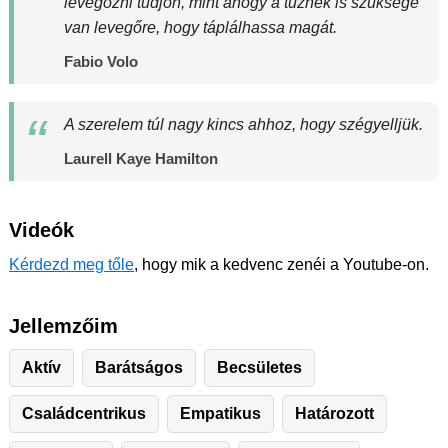
levegőzni tudjon, mint ahogy a tűznek is szüksége
van levegőre, hogy táplálhassa magát.
Fabio Volo
A szerelem túl nagy kincs ahhoz, hogy szégyelljük.
Laurell Kaye Hamilton
Videók
Kérdezd meg tőle
, hogy mik a kedvenc zenéi a Youtube-on.
Jellemzőim
Aktív
Barátságos
Becsületes
Családcentrikus
Empatikus
Határozott