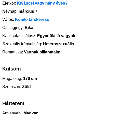
Életkor:
Kíváncsi vagy hány éves?
Névnap:
március 7.
Város:
Komló társkereső
Csillagjegy:
Bika
Kapcsolati státusz:
Egyedülálló vagyok
Szexuális irányultság:
Heteroszexuális
Romantika:
Vannak pillanataim
Külsőm
Magasság:
176 cm
Szemszín:
Zöld
Hátterem
Anyanyelv:
Magyar