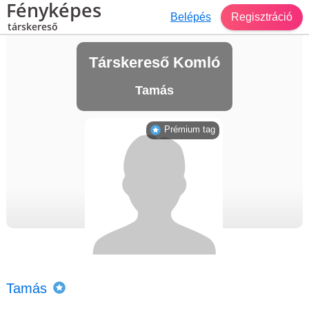
Fényképes
Belépés
Regisztráció
társkereső
Társkereső Komló
Tamás
Prémium tag
Tamás