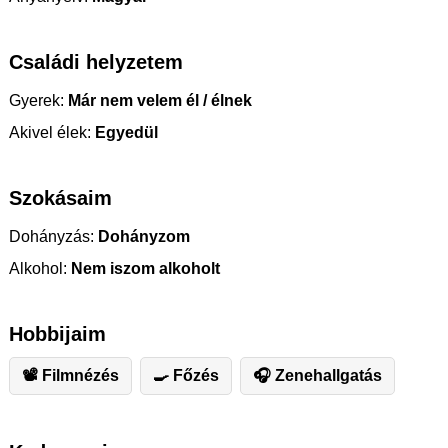
Családi helyzetem
Gyerek:
Már nem velem él / élnek
Akivel élek:
Egyedül
Szokásaim
Dohányzás:
Dohányzom
Alkohol:
Nem iszom alkoholt
Hobbijaim
📽 Filmnézés
🍳 Főzés
🎧 Zenehallgatás