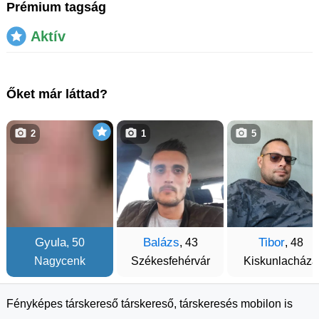
Prémium tagság
Aktív
Őket már láttad?
2
1
5
Gyula
Balázs
Tibor
, 50
, 43
, 48
Nagycenk
Székesfehérvár
Kiskunlacháza
Fényképes társkereső társkereső, társkeresés mobilon is