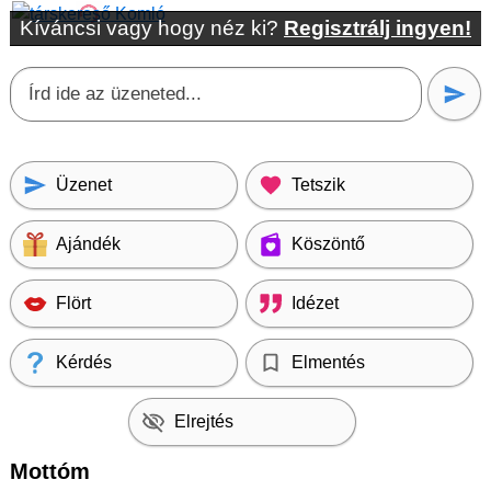
Kíváncsi vagy hogy néz ki?
Regisztrálj ingyen!
Üzenet
Tetszik
Ajándék
Köszöntő
Flört
Idézet
Kérdés
Elmentés
Elrejtés
Mottóm