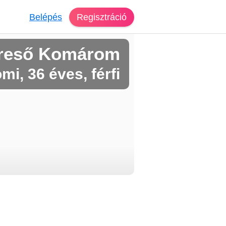
Belépés
Regisztráció
ereső Komárom
mi, 36 éves, férfi