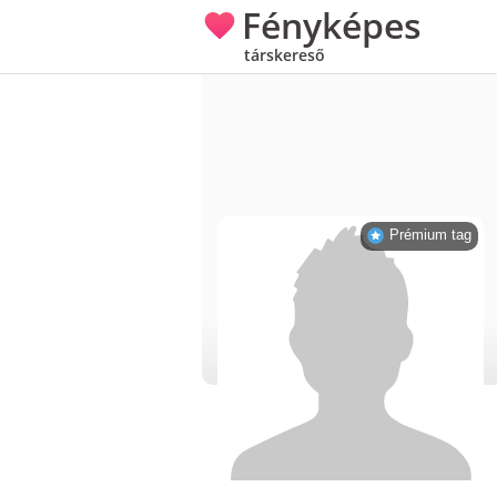
Fényképes
társkereső
Prémium tag