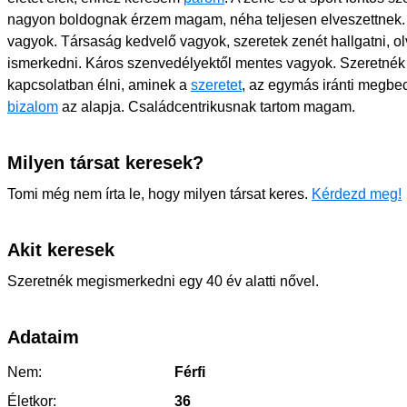
nagyon boldognak érzem magam, néha teljesen elveszettnek. 
vagyok. Társaság kedvelő vagyok, szeretek zenét hallgatni, ol
ismerkedni. Káros szenvedélyektől mentes vagyok. Szeretnék
kapcsolatban élni, aminek a
szeretet
, az egymás iránti megbec
bizalom
az alapja. Családcentrikusnak tartom magam.
Milyen társat keresek?
Tomi még nem írta le, hogy milyen társat keres.
Kérdezd meg!
Akit keresek
Szeretnék megismerkedni egy 40 év alatti nővel.
Adataim
Nem:
Férfi
Életkor:
36