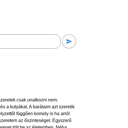
zeretek csak unatkozni nem.
és a kutyákat. A barátaim azt szeretik
yzettől függően komoly is ha arról
 szeretem az őszinteséget. Egyszerű
zerepet tölt be az életemben. Néha