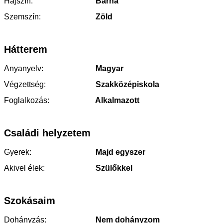
Hajszín:
Barna
Szemszín:
Zöld
Hátterem
Anyanyelv:
Magyar
Végzettség:
Szakközépiskola
Foglalkozás:
Alkalmazott
Családi helyzetem
Gyerek:
Majd egyszer
Akivel élek:
Szülőkkel
Szokásaim
Dohányzás:
Nem dohányzom