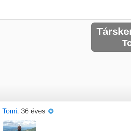
Társk
To
Tomi
, 36 éves