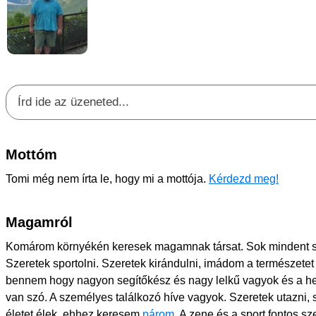
Mottóm
Tomi még nem írta le, hogy mi a mottója.
Kérdezd meg!
Magamról
Komárom környékén keresek magamnak társat. Sok mindent s
Szeretek sportolni. Szeretek kirándulni, imádom a természetet 
bennem hogy nagyon segítőkész és nagy lelkű vagyok és a hel
van szó. A személyes találkozó híve vagyok. Szeretek utazni,
életet élek, ehhez keresem
párom
. A zene és a sport fontos s