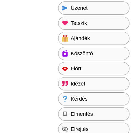
Üzenet
Tetszik
Ajándék
Köszöntő
Flört
Idézet
Kérdés
Elmentés
Elrejtés