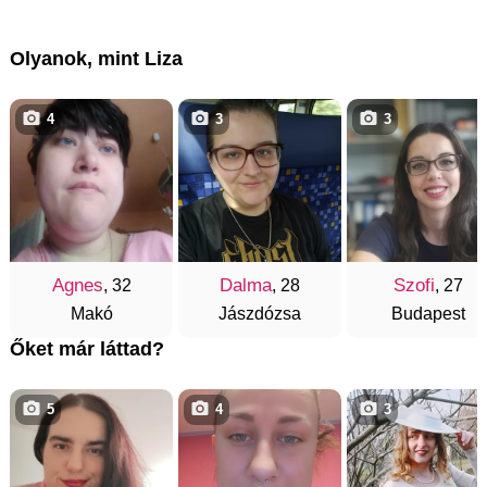
Olyanok, mint Liza
4
3
3
Agnes
Dalma
Szofi
, 32
, 28
, 27
Makó
Jászdózsa
Budapest
Őket már láttad?
5
4
3