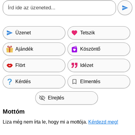
Üzenet
Tetszik
Ajándék
Köszöntő
Flört
Idézet
Kérdés
Elmentés
Elrejtés
Mottóm
Liza még nem írta le, hogy mi a mottója.
Kérdezd meg!