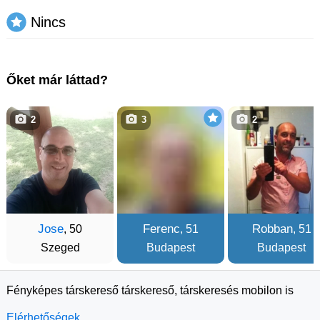
Nincs
Őket már láttad?
2
3
2
Jose
Ferenc
Robban
, 50
, 51
, 51
Szeged
Budapest
Budapest
Fényképes társkereső társkereső, társkeresés mobilon is
Elérhetőségek