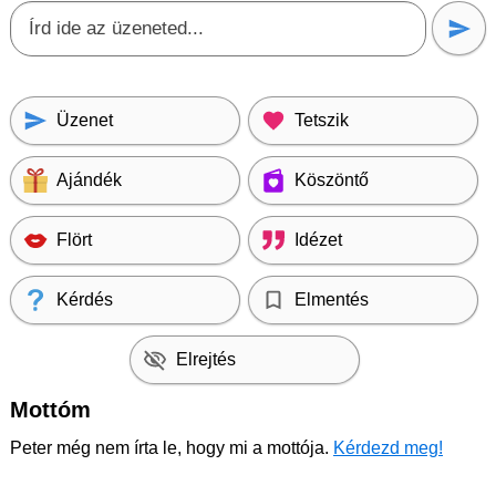
Üzenet
Tetszik
Ajándék
Köszöntő
Flört
Idézet
Kérdés
Elmentés
Elrejtés
Mottóm
Peter még nem írta le, hogy mi a mottója.
Kérdezd meg!