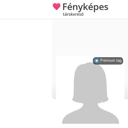
Fényképes
társkereső
Prémium tag