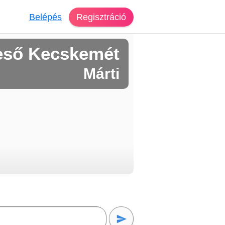
Belépés
Regisztráció
eső Kecskemét
Márti