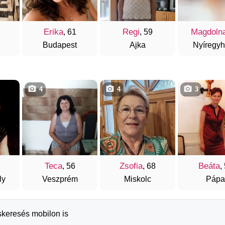
Erika
Regi
Magdoln
, 61
, 59
Budapest
Ajka
Nyíregy
4
4
3
Teca
Zsofia
Beáta
, 56
, 68
,
ly
Veszprém
Miskolc
Pápa
skeresés mobilon is