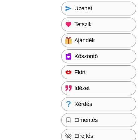
Üzenet
Tetszik
Ajándék
Köszöntő
Flört
Idézet
Kérdés
Elmentés
Elrejtés