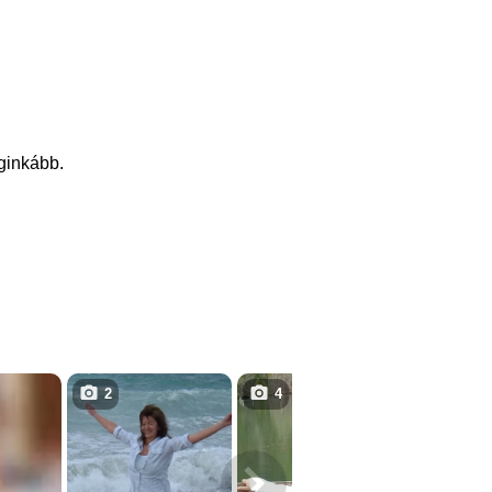
eginkább.
2
4
10