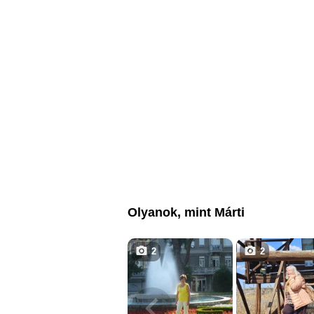
Olyanok, mint Márti
2
2