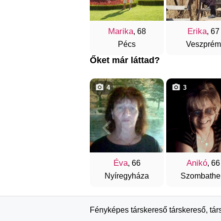
Marika
Erika
, 68
, 67
Pécs
Veszprém
Őket már láttad?
4
3
Éva
Anikó
, 66
, 66
Nyíregyháza
Szombathe
Fényképes társkereső társkereső, tár