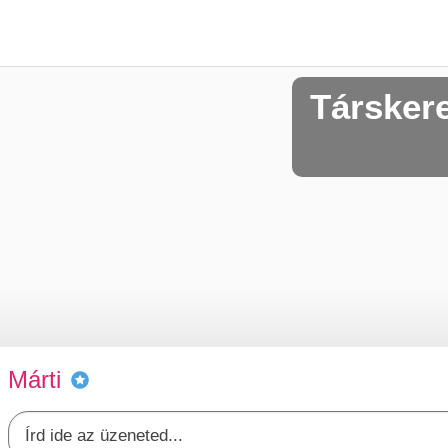
Társker
Márti