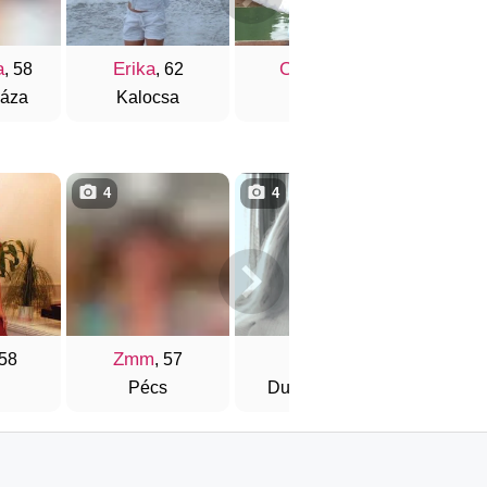
a
Erika
Csilla
Edit
, 58
, 62
, 58
háza
Kalocsa
Pápa
Kecs
4
4
5
Zmm
Cica
Karm
 58
, 57
Pécs
Dunaújváros
Balaton