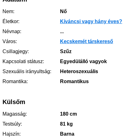
Nem:
Nő
Életkor:
Kíváncsi vagy hány éves?
Névnap:
...
Város:
Kecskemét társkereső
Csillagjegy:
Szűz
Kapcsolati státusz:
Egyedülálló vagyok
Szexuális irányultság:
Heteroszexuális
Romantika:
Romantikus
Külsőm
Magasság:
180 cm
Testsúly:
81 kg
Hajszín:
Barna