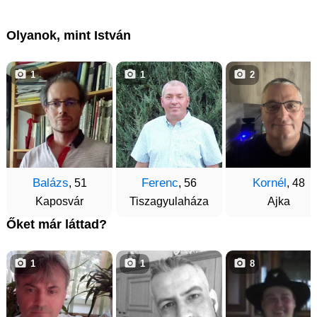
Olyanok, mint István
1
1
2
Balázs
Ferenc
Kornél
, 51
, 56
, 48
Kaposvár
Tiszagyulaháza
Ajka
Őket már láttad?
1
1
8