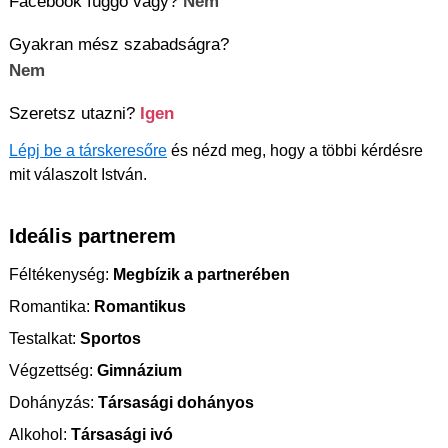
Facebook függő vagy?
Nem
Gyakran mész szabadságra?
Nem
Szeretsz utazni?
Igen
Lépj be a társkeresőre
és nézd meg, hogy a többi kérdésre
mit válaszolt István.
Ideális partnerem
Féltékenység:
Megbízik a partnerében
Romantika:
Romantikus
Testalkat:
Sportos
Végzettség:
Gimnázium
Dohányzás:
Társasági dohányos
Alkohol:
Társasági ivó