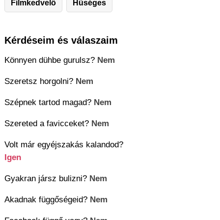
Filmkedvelő
Hűséges
Kérdéseim és válaszaim
Könnyen dühbe gurulsz?
Nem
Szeretsz horgolni?
Nem
Szépnek tartod magad?
Nem
Szereted a favicceket?
Nem
Volt már egyéjszakás kalandod?
Igen
Gyakran jársz bulizni?
Nem
Akadnak függőségeid?
Nem