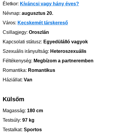
Életkor:
Kíváncsi vagy hány éves?
Névnap:
augusztus 20.
Város:
Kecskemét társkereső
Csillagjegy:
Oroszlán
Kapcsolati státusz:
Egyedülálló vagyok
Szexuális irányultság:
Heteroszexuális
Féltékenység:
Megbízom a partneremben
Romantika:
Romantikus
Háziállat:
Van
Külsőm
Magasság:
180 cm
Testsúly:
97 kg
Testalkat:
Sportos