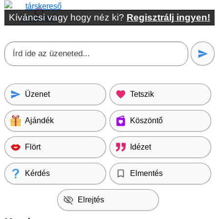
Kíváncsi vagy hogy néz ki?
Regisztrálj ingyen!
Üzenet
Tetszik
Ajándék
Köszöntő
Flört
Idézet
Kérdés
Elmentés
Elrejtés