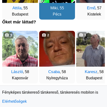
Attila
Miki
Ernő
, 55
, 55
, 57
Budapest
Pécs
Kistelek
Őket már láttad?
3
2
3
László
Csaba
Karesz
, 58
, 58
, 58
Kaposvár
Nyíregyháza
Budapest
Fényképes társkereső társkereső, társkeresés mobilon is
Elérhetőségek