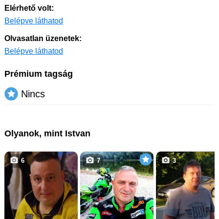
Elérhető volt:
Belépve láthatod
Olvasatlan üzenetek:
Belépve láthatod
Prémium tagság
Nincs
Olyanok, mint Istvan
6
7
3