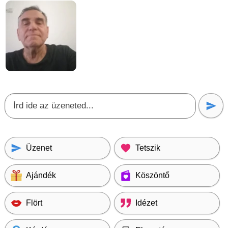
Üzenet
Tetszik
Ajándék
Köszöntő
Flört
Idézet