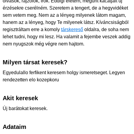
olvasok, rajzolok, írok. Eddigi életem, megunt kacatjait új
érzésekre cserélném. Szeretem a tengert, de a hegyvidéket
sem vetem meg. Nem az a lényeg milyenek látom magam,
hanem az a lényeg, hogy Te milyenek látsz. Kíváncsiságból
regisztráltam erre a komoly
társkereső
oldalra, de soha nem
lehet tudni, hogy mi lesz. Ha valamit a fejembe veszek addig
nem nyugszok még végre nem hajtom.
Milyen társat keresek?
Egyedulallo ferfikent keresem holgy ismeretseget. Legyen
rendezetten elo kozepkoru
Akit keresek
Új barátokat keresek.
Adataim