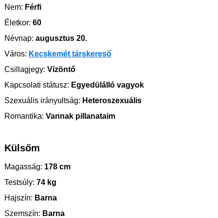
Nem:
Férfi
Életkor:
60
Névnap:
augusztus 20.
Város:
Kecskemét társkereső
Csillagjegy:
Vízöntő
Kapcsolati státusz:
Egyedülálló vagyok
Szexuális irányultság:
Heteroszexuális
Romantika:
Vannak pillanataim
Külsőm
Magasság:
178 cm
Testsúly:
74 kg
Hajszín:
Barna
Szemszín:
Barna