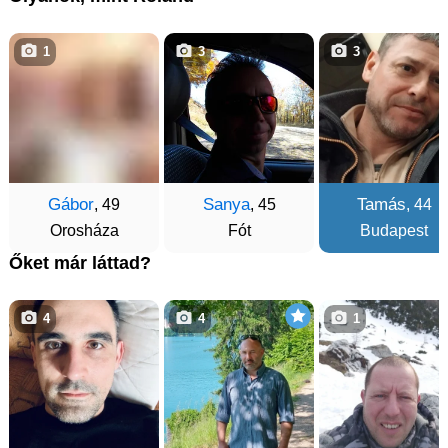
1
3
3
Gábor
Sanya
Tamás
, 49
, 45
, 44
Orosháza
Fót
Budapest
Őket már láttad?
4
4
1