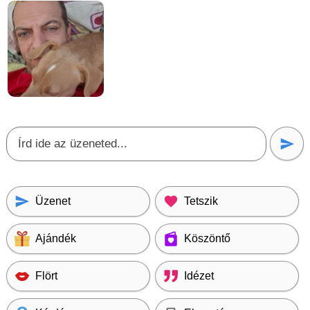
Üzenet
Tetszik
Ajándék
Köszöntő
Flört
Idézet