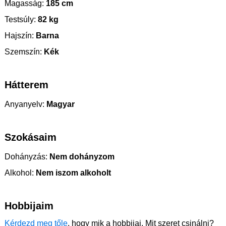
Magasság:
185 cm
Testsúly:
82 kg
Hajszín:
Barna
Szemszín:
Kék
Hátterem
Anyanyelv:
Magyar
Szokásaim
Dohányzás:
Nem dohányzom
Alkohol:
Nem iszom alkoholt
Hobbijaim
Kérdezd meg tőle
, hogy mik a hobbijai. Mit szeret csinálni?