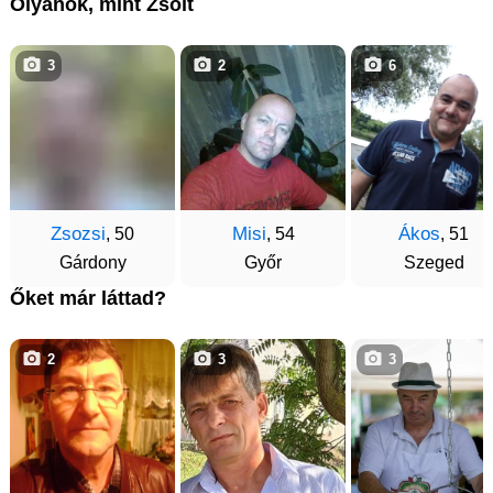
Olyanok, mint Zsolt
3
2
6
Zsozsi
Misi
Ákos
, 50
, 54
, 51
Gárdony
Győr
Szeged
Őket már láttad?
2
3
3