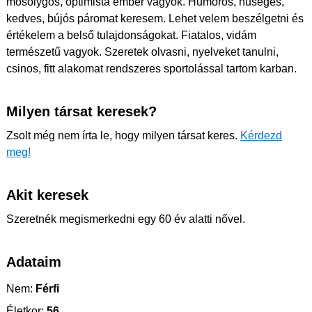
mosolygós, optimista ember vagyok. Humoros, hűséges,
kedves, bújós páromat keresem. Lehet velem beszélgetni és
értékelem a belső tulajdonságokat. Fiatalos, vidám
természetű vagyok. Szeretek olvasni, nyelveket tanulni,
csinos, fitt alakomat rendszeres sportolással tartom karban.
Milyen társat keresek?
Zsolt még nem írta le, hogy milyen társat keres.
Kérdezd
meg!
Akit keresek
Szeretnék megismerkedni egy 60 év alatti nővel.
Adataim
Nem:
Férfi
Életkor:
56