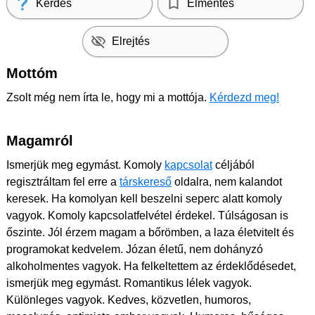
Kérdés
Elmentés
Elrejtés
Mottóm
Zsolt még nem írta le, hogy mi a mottója.
Kérdezd meg!
Magamról
Ismerjük meg egymást. Komoly
kapcsolat
céljából
regisztráltam fel erre a
társkereső
oldalra, nem kalandot
keresek. Ha komolyan kell beszelni seperc alatt komoly
vagyok. Komoly kapcsolatfelvétel érdekel. Túlságosan is
őszinte. Jól érzem magam a bőrömben, a laza életvitelt és
programokat kedvelem. Józan életű, nem dohányzó
alkoholmentes vagyok. Ha felkeltettem az érdeklődésedet,
ismerjük meg egymást. Romantikus lélek vagyok.
Különleges vagyok. Kedves, közvetlen, humoros,