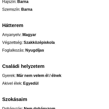
Hajszín:
Barna
Szemszín:
Barna
Hátterem
Anyanyelv:
Magyar
Végzettség:
Szakközépiskola
Foglalkozás:
Nyugdíjas
Családi helyzetem
Gyerek:
Már nem velem él / élnek
Akivel élek:
Egyedül
Szokásaim
Dohányzás:
Nem dohányzom