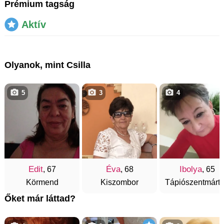
Prémium tagság
Aktív
Olyanok, mint Csilla
5
3
4
Edit
Éva
Ibolya
, 67
, 68
, 65
Körmend
Kiszombor
Tápiószentmárt
Őket már láttad?