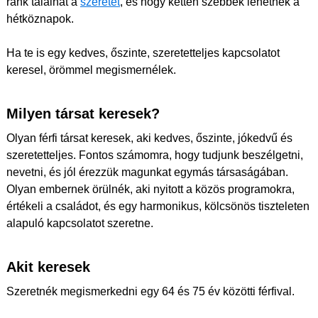
ránk találhat a
szeretet
, és hogy ketten szebbek lehetnek a
hétköznapok.
Ha te is egy kedves, őszinte, szeretetteljes kapcsolatot
keresel, örömmel megismernélek.
Milyen társat keresek?
Olyan férfi társat keresek, aki kedves, őszinte, jókedvű és
szeretetteljes. Fontos számomra, hogy tudjunk beszélgetni,
nevetni, és jól érezzük magunkat egymás társaságában.
Olyan embernek örülnék, aki nyitott a közös programokra,
értékeli a családot, és egy harmonikus, kölcsönös tiszteleten
alapuló kapcsolatot szeretne.
Akit keresek
Szeretnék megismerkedni egy 64 és 75 év közötti férfival.