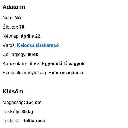
Adataim
Nem:
Nő
Életkor:
70
Névnap:
április 22.
Város:
Kalocsa társkereső
Csillagjegy:
Ikrek
Kapcsolati státusz:
Egyedülálló vagyok
Szexuális irányultság:
Heteroszexuális
Külsőm
Magasság:
164 cm
Testsúly:
85 kg
Testalkat:
Teltkarcsú