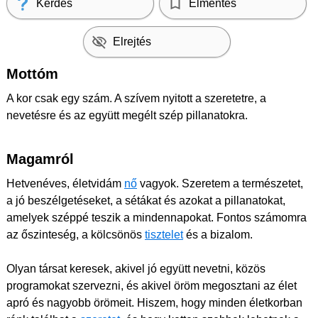
Kérdés
Elmentés
Elrejtés
Mottóm
A kor csak egy szám. A szívem nyitott a szeretetre, a
nevetésre és az együtt megélt szép pillanatokra.
Magamról
Hetvenéves, életvidám
nő
vagyok. Szeretem a természetet,
a jó beszélgetéseket, a sétákat és azokat a pillanatokat,
amelyek széppé teszik a mindennapokat. Fontos számomra
az őszinteség, a kölcsönös
tisztelet
és a bizalom.
Olyan társat keresek, akivel jó együtt nevetni, közös
programokat szervezni, és akivel öröm megosztani az élet
apró és nagyobb örömeit. Hiszem, hogy minden életkorban