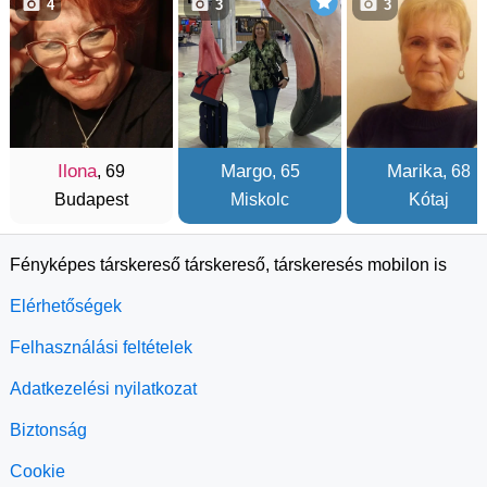
4
3
3
Ilona
Margo
Marika
, 69
, 65
, 68
Budapest
Miskolc
Kótaj
Fényképes társkereső társkereső, társkeresés mobilon is
Elérhetőségek
Felhasználási feltételek
Adatkezelési nyilatkozat
Biztonság
Cookie