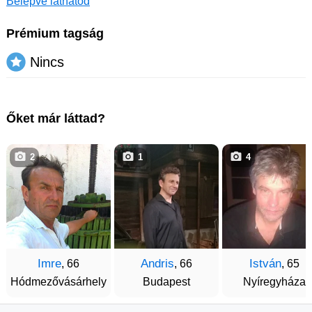
Belépve láthatod
Prémium tagság
Nincs
Őket már láttad?
2
1
4
Imre
Andris
István
, 66
, 66
, 65
Hódmezővásárhely
Budapest
Nyíregyháza