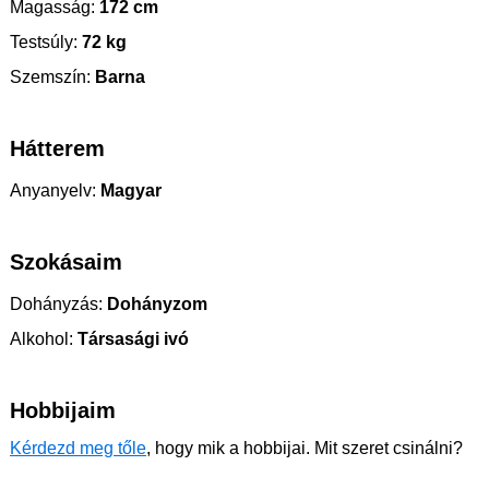
Magasság:
172 cm
Testsúly:
72 kg
Szemszín:
Barna
Hátterem
Anyanyelv:
Magyar
Szokásaim
Dohányzás:
Dohányzom
Alkohol:
Társasági ivó
Hobbijaim
Kérdezd meg tőle
, hogy mik a hobbijai. Mit szeret csinálni?