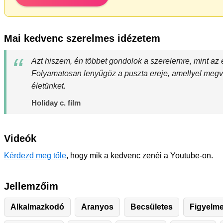
Mai kedvenc szerelmes idézetem
Azt hiszem, én többet gondolok a szerelemre, mint az
Folyamatosan lenyűgöz a puszta ereje, amellyel megv
életünket.
Holiday c. film
Videók
Kérdezd meg tőle
, hogy mik a kedvenc zenéi a Youtube-on.
Jellemzőim
Alkalmazkodó
Aranyos
Becsületes
Figyelm