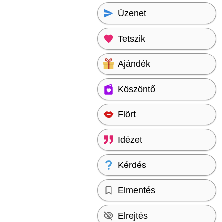
Üzenet
Tetszik
Ajándék
Köszöntő
Flört
Idézet
Kérdés
Elmentés
Elrejtés