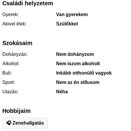
Családi helyzetem
Gyerek:
Van gyerekem
Akivel élek:
Szülőkkel
Szokásaim
Dohányzás:
Nem dohányzom
Alkohol:
Nem iszom alkoholt
Buli:
Inkább otthonülő vagyok
Sport:
Nem az én stílusom
Utazás:
Néha
Hobbijaim
🎧 Zenehallgatás