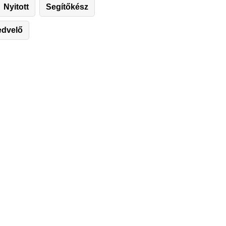
Nyitott
Segítőkész
edvelő