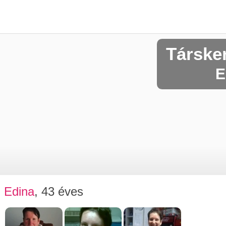
Társke
E
Edina
, 43 éves