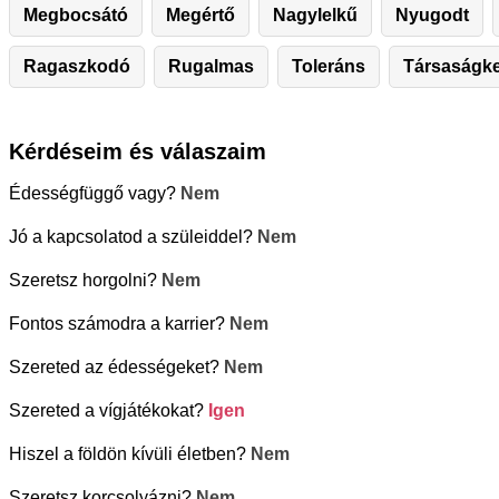
Megbocsátó
Megértő
Nagylelkű
Nyugodt
Ragaszkodó
Rugalmas
Toleráns
Társaságk
Kérdéseim és válaszaim
Édességfüggő vagy?
Nem
Jó a kapcsolatod a szüleiddel?
Nem
Szeretsz horgolni?
Nem
Fontos számodra a karrier?
Nem
Szereted az édességeket?
Nem
Szereted a vígjátékokat?
Igen
Hiszel a földön kívüli életben?
Nem
Szeretsz korcsolyázni?
Nem