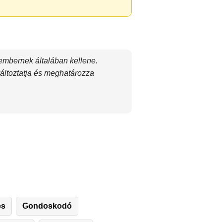
 embernek általában kellene.
áltoztatja és meghatározza
es
Gondoskodó