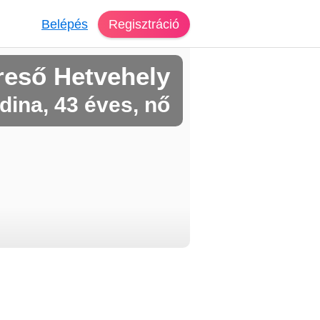
Belépés
Regisztráció
reső Hetvehely
dina, 43 éves, nő