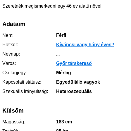
Szeretnék megismerkedni egy 46 év alatti nővel.
Adataim
Nem:
Férfi
Életkor:
Kíváncsi vagy hány éves?
Névnap:
...
Város:
Győr társkereső
Csillagjegy:
Mérleg
Kapcsolati státusz:
Egyedülálló vagyok
Szexuális irányultság:
Heteroszexuális
Külsőm
Magasság:
183 cm