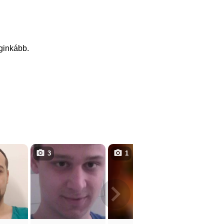
eginkább.
3
1
3