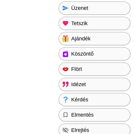
Üzenet
Tetszik
Ajándék
Köszöntő
Flört
Idézet
Kérdés
Elmentés
Elrejtés