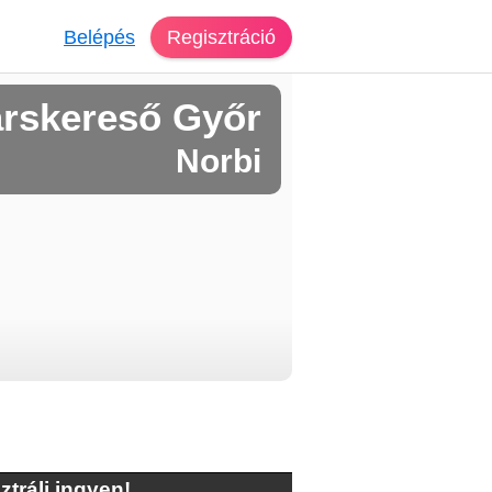
Belépés
Regisztráció
rskereső Győr
Norbi
ztrálj ingyen!