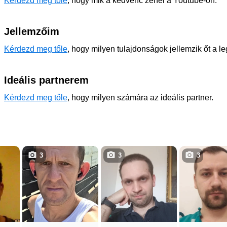
Kérdezd meg tőle
, hogy mik a kedvenc zenéi a Youtube-on.
Jellemzőim
Kérdezd meg tőle
, hogy milyen tulajdonságok jellemzik őt a l
Ideális partnerem
Kérdezd meg tőle
, hogy milyen számára az ideális partner.
3
3
3