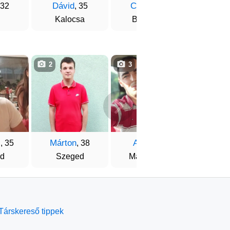
Dávid
Csaba
Sánd
 32
, 35
, 37
Kalocsa
Budapest
Buda
2
3
1
i
Márton
Akos
Norbe
, 35
, 38
, 34
d
Szeged
Mátészalka
Kapo
Társkereső tippek