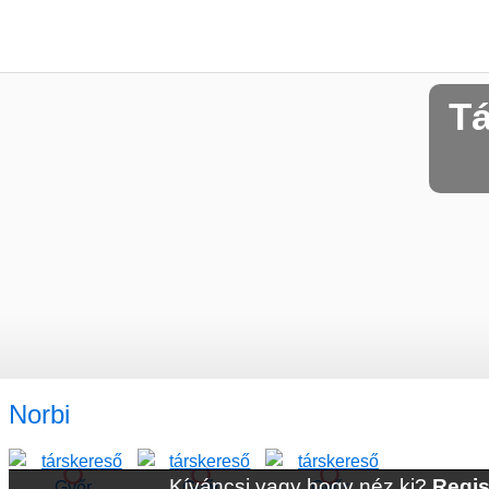
Tá
Norbi
Kíváncsi vagy hogy néz ki?
Regis