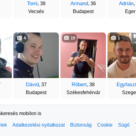
Tomi
Armand
Adrián
, 38
, 36
,
Vecsés
Budapest
Eger
4
19
1
Dávid
Róbert
Egyfasz
7
, 37
, 38
Budapest
Székesfehérvár
Szege
skeresés mobilon is
elek
Adatkezelési nyilatkozat
Biztonság
Cookie
Súgó