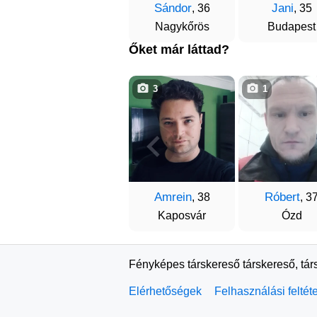
Sándor
Jani
, 36
, 35
Nagykőrös
Budapest
Őket már láttad?
3
1
Amrein
Róbert
, 38
, 3
Kaposvár
Ózd
Fényképes társkereső társkereső, tár
Elérhetőségek
Felhasználási feltét