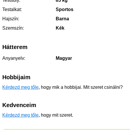
Testsúly:
85 kg
Testalkat:
Sportos
Hajszín:
Barna
Szemszín:
Kék
Hátterem
Anyanyelv:
Magyar
Hobbijaim
Kérdezd meg tőle
, hogy mik a hobbijai. Mit szeret csinálni?
Kedvenceim
Kérdezd meg tőle
, hogy mit szeret.