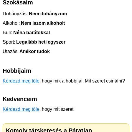
Szokásaim
Dohányzás:
Nem dohányzom
Alkohol:
Nem iszom alkoholt
Buli:
Néha barátokkal
Sport:
Legalább heti egyszer
Utazás:
Amikor tudok
Hobbijaim
Kérdezd meg tőle
, hogy mik a hobbijai. Mit szeret csinálni?
Kedvenceim
Kérdezd meg tőle
, hogy mit szeret.
Komoly társkeresés a Páratlan