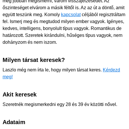
még jobban megismerni, várom visszajelzésedet. Az
őszinteséget elvárom a másik féltől is. Az az út a döntő, amit
együtt teszünk meg. Komoly
kapcsolat
céljából regisztráltam
fel. Ismerj meg és megtudod milyen ember vagyok. Igényes,
kedves, intelligens, bonyolult típus vagyok. Romantikus de
határozott. Szeretek kirándulni, hűséges típus vagyok, nem
dohányzom és nem iszom.
Milyen társat keresek?
Laszlo még nem írta le, hogy milyen társat keres.
Kérdezd
meg!
Akit keresek
Szeretnék megismerkedni egy 28 és 39 év közötti nővel.
Adataim