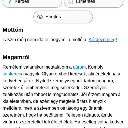
Kérdés
Elmentés
Elrejtés
Mottóm
Laszlo még nem írta le, hogy mi a mottója.
Kérdezd meg!
Magamról
Remélem valamikor megtalálom a
párom
. Komoly
társkereső
vagyok. Olyan embert keresek, aki értékeli ha a
kedvében járok. Nyitott személyiségnek tartom magam,
szeretek új emberekkel megismerkedni. Személyes
találkozás után többet is megtudhatsz. Jól érzem magam a
kis életemben, de azért egy megfelelő társ hiányzik
mellőlem, mert a szívemben ott tátong egy űr amit
szeretném, hogy ha betöltenél. Teljesen átlagos, ámde
vidám és szeretettel teli életet élek. Ha esetleg volna kedved