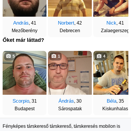
András
Norbert
Nick
, 41
, 42
, 41
Mezőberény
Debrecen
Zalaegerszeg
Őket már láttad?
5
1
4
Scorpio
Ándrás
Béla
, 31
, 30
, 35
Budapest
Sárospatak
Kiskunhalas
Fényképes társkereső társkereső, társkeresés mobilon is