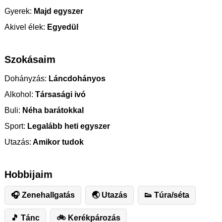
Gyerek:
Majd egyszer
Akivel élek:
Egyedül
Szokásaim
Dohányzás:
Láncdohányos
Alkohol:
Társasági ivó
Buli:
Néha barátokkal
Sport:
Legalább heti egyszer
Utazás:
Amikor tudok
Hobbijaim
🎧 Zenehallgatás
🌏 Utazás
👟 Túra/séta
🎵 Tánc
🚲 Kerékpározás