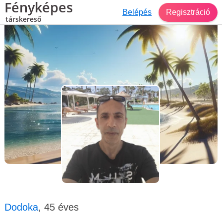
Fényképes
Belépés
Regisztráció
társkereső
Társkereső Gödöllő
Dodoka, 45 éves, férfi
Dodoka
, 45 éves