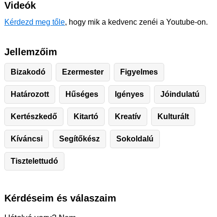
Videók
Kérdezd meg tőle
, hogy mik a kedvenc zenéi a Youtube-on.
Jellemzőim
Bizakodó
Ezermester
Figyelmes
Határozott
Hűséges
Igényes
Jóindulatú
Kertészkedő
Kitartó
Kreatív
Kulturált
Kíváncsi
Segítőkész
Sokoldalú
Tisztelettudó
Kérdéseim és válaszaim