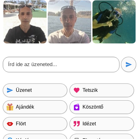
Üzenet
Tetszik
Ajándék
Köszöntő
Flört
Idézet