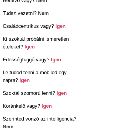
Hétalvó vagy?
Nem
Tudsz vezetni?
Nem
Családcentrikus vagy?
Igen
Ki szoktál próbálni ismeretlen
ételeket?
Igen
Édességfüggő vagy?
Igen
Le tudod tenni a mobilod egy
napra?
Igen
Szoktál szomorú lenni?
Igen
Koránkelő vagy?
Igen
Szerinted vonzó az intelligencia?
Nem