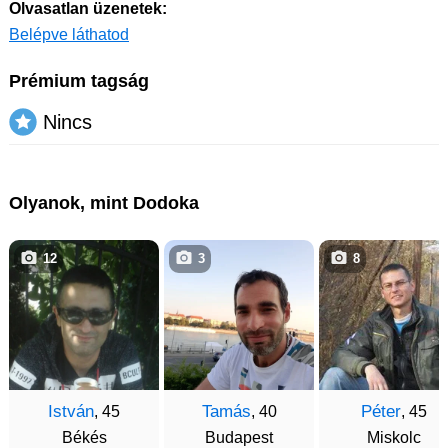
Olvasatlan üzenetek:
Belépve láthatod
Prémium tagság
Nincs
Olyanok, mint Dodoka
12
3
8
István
Tamás
Péter
, 45
, 40
, 45
Békés
Budapest
Miskolc