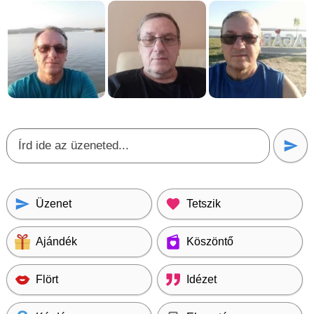
Üzenet
Tetszik
Ajándék
Köszöntő
Flört
Idézet