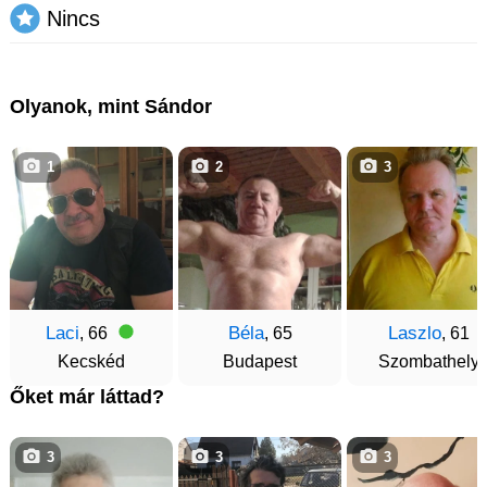
Nincs
Olyanok, mint Sándor
1
2
3
Laci
Béla
Laszlo
, 66
, 65
, 61
Kecskéd
Budapest
Szombathely
Őket már láttad?
3
3
3