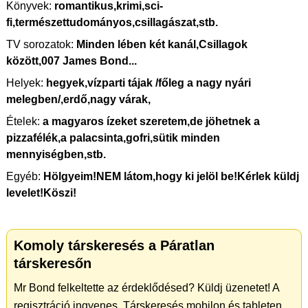
Könyvek:
romantikus,krimi,sci-
fi,természettudományos,csillagászat,stb.
TV sorozatok:
Minden lében két kanál,Csillagok
között,007 James Bond...
Helyek:
hegyek,vízparti tájak /főleg a nagy nyári
melegben/,erdő,nagy várak,
Ételek:
a magyaros ízeket szeretem,de jöhetnek a
pizzafélék,a palacsinta,gofri,sütik minden
mennyiségben,stb.
Egyéb:
Hölgyeim!NEM látom,hogy ki jelöl be!Kérlek küldj
levelet!Köszi!
Komoly társkeresés a Páratlan
társkeresőn
Mr Bond felkeltette az érdeklődésed? Küldj üzenetet! A
regisztráció ingyenes. Társkeresés mobilon és tableten