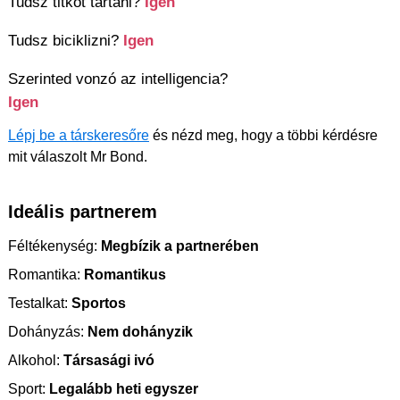
Tudsz titkot tartani?
Igen
Tudsz biciklizni?
Igen
Szerinted vonzó az intelligencia?
Igen
Lépj be a társkeresőre
és nézd meg, hogy a többi kérdésre
mit válaszolt Mr Bond.
Ideális partnerem
Féltékenység:
Megbízik a partnerében
Romantika:
Romantikus
Testalkat:
Sportos
Dohányzás:
Nem dohányzik
Alkohol:
Társasági ivó
Sport:
Legalább heti egyszer