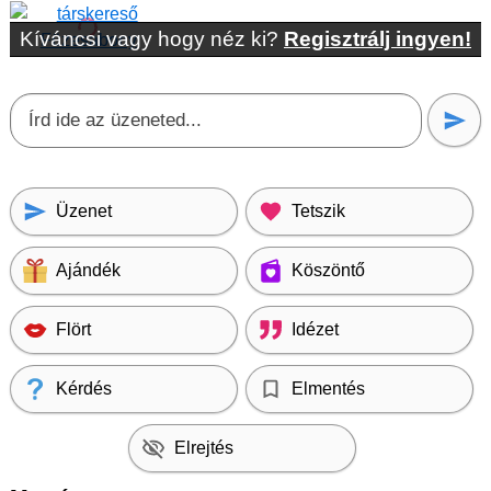
Kíváncsi vagy hogy néz ki?
Regisztrálj ingyen!
Üzenet
Tetszik
Ajándék
Köszöntő
Flört
Idézet
Kérdés
Elmentés
Elrejtés