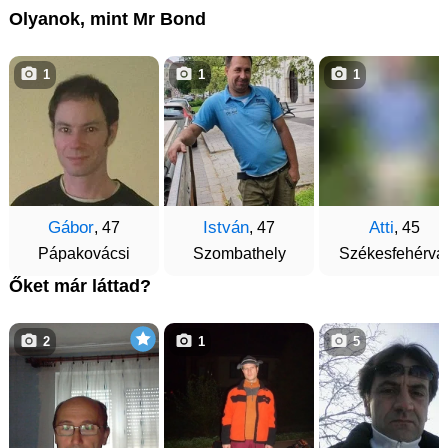
Olyanok, mint Mr Bond
1
1
1
Gábor
István
Atti
, 47
, 47
, 45
Pápakovácsi
Szombathely
Székesfehérvá
Őket már láttad?
2
1
5