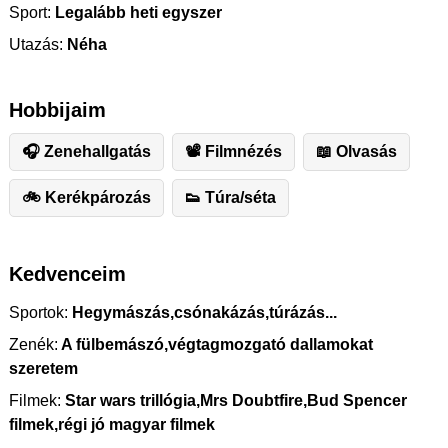
Sport:
Legalább heti egyszer
Utazás:
Néha
Hobbijaim
🎧 Zenehallgatás
📽 Filmnézés
📖 Olvasás
🚲 Kerékpározás
👟 Túra/séta
Kedvenceim
Sportok:
Hegymászás,csónakázás,túrázás...
Zenék:
A fülbemászó,végtagmozgató dallamokat
szeretem
Filmek:
Star wars trillógia,Mrs Doubtfire,Bud Spencer
filmek,régi jó magyar filmek