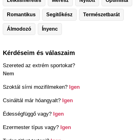
Lelkiismeretes
Merész
Nyitott
Optimista
Romantikus
Segitőkész
Természetbarát
Álmodozó
Ínyenc
Kérdéseim és válaszaim
Szereted az extrém sportokat?
Nem
Szoktál sírni mozifilmeken?
Igen
Csináltál már hóangyalt?
Igen
Édességfüggő vagy?
Igen
Ezermester típus vagy?
Igen