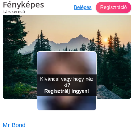
Fényképes
Belépés
Regisztráció
társkereső
Társkereső Füzesabony
Mr Bond
Kíváncsi vagy hogy néz
ki?
Regisztrálj ingyen!
Mr Bond