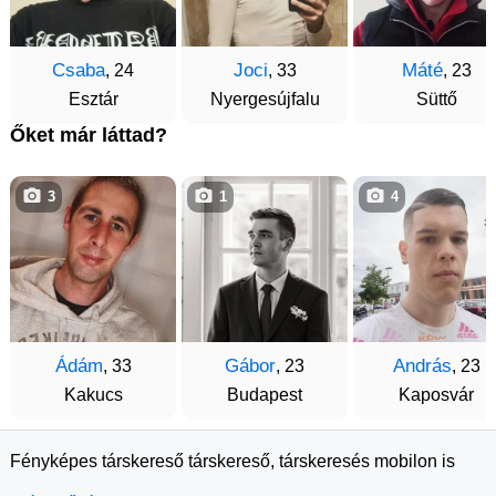
Csaba
Joci
Máté
, 24
, 33
, 23
Esztár
Nyergesújfalu
Süttő
Őket már láttad?
3
1
4
Ádám
Gábor
András
, 33
, 23
, 23
Kakucs
Budapest
Kaposvár
Fényképes társkereső társkereső, társkeresés mobilon is