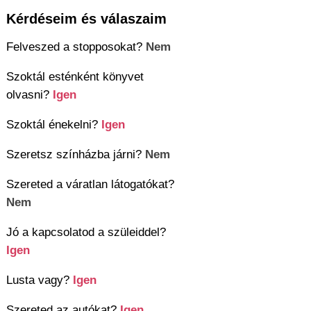
Kérdéseim és válaszaim
Felveszed a stopposokat?
Nem
Szoktál esténként könyvet
olvasni?
Igen
Szoktál énekelni?
Igen
Szeretsz színházba járni?
Nem
Szereted a váratlan látogatókat?
Nem
Jó a kapcsolatod a szüleiddel?
Igen
Lusta vagy?
Igen
Szereted az autókat?
Igen