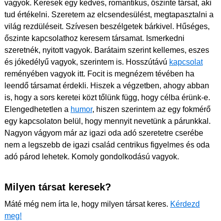
vagyok. Keresek egy kedves, romantikus, őszinte társat, aki
tud értékelni. Szeretem az elcsendesülést, megtapasztalni a
világ rezdüléseit. Szívesen beszélgetek bárkivel. Hűséges,
őszinte kapcsolathoz keresem társamat. Ismerkedni
szeretnék, nyitott vagyok. Barátaim szerint kellemes, eszes
és jókedélyű vagyok, szerintem is. Hosszútávú
kapcsolat
reményében vagyok itt. Focit is megnézem tévében ha
leendő társamat érdekli. Hiszek a végzetben, ahogy abban
is, hogy a sors keretei közt tőlünk függ, hogy célba érünk-e.
Elengedhetetlen a
humor
, hiszen szerintem az egy fokmérő
egy kapcsolaton belül, hogy mennyit nevetünk a párunkkal.
Nagyon vágyom már az igazi oda adó szeretetre cserébe
nem a legszebb de igazi család centrikus figyelmes és oda
adó párod lehetek. Komoly gondolkodású vagyok.
Milyen társat keresek?
Máté még nem írta le, hogy milyen társat keres.
Kérdezd
meg!