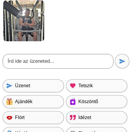
Üzenet
Tetszik
Ajándék
Köszöntő
Flört
Idézet