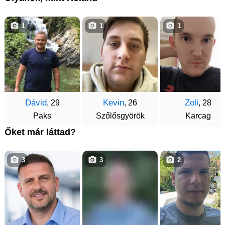
1
1
1
Dávid
Kevin
Zoli
, 29
, 26
, 28
Paks
Szőlősgyörök
Karcag
Őket már láttad?
3
3
2