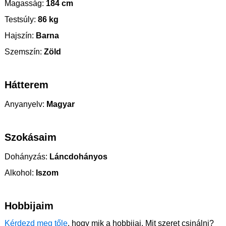
Magasság:
184 cm
Testsúly:
86 kg
Hajszín:
Barna
Szemszín:
Zöld
Hátterem
Anyanyelv:
Magyar
Szokásaim
Dohányzás:
Láncdohányos
Alkohol:
Iszom
Hobbijaim
Kérdezd meg tőle
, hogy mik a hobbijai. Mit szeret csinálni?