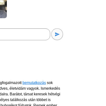
egfogalmazott
bemutatkozás
sok
kedves, életvidám vagyok. Ismerkedés
dalra. Barátot, társat keresek hétvégi
lyes találkozás után többet is
t buborékot fújhatok. Remek ember