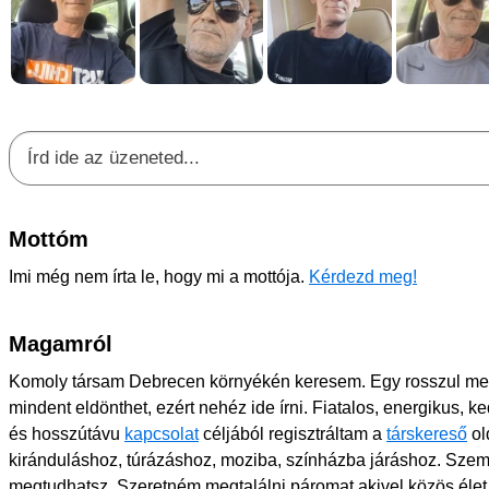
Mottóm
Imi még nem írta le, hogy mi a mottója.
Kérdezd meg!
Magamról
Komoly társam Debrecen környékén keresem. Egy rosszul m
mindent eldönthet, ezért nehéz ide írni. Fiatalos, energikus, 
és hosszútávu
kapcsolat
céljából regisztráltam a
társkereső
ol
kiránduláshoz, túrázáshoz, moziba, színházba járáshoz. Szemé
megtudhatsz. Szeretném megtalálni páromat akivel közös éle