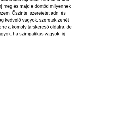
rj meg és majd eldöntöd milyennek
zem. Őszinte, szeretetet adni és
ág kedvelő vagyok, szeretek zenét
erre a komoly társkereső oldalra, de
gyok. ha szimpatikus vagyok, írj