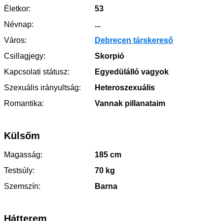
Életkor:
53
Névnap:
...
Város:
Debrecen társkereső
Csillagjegy:
Skorpió
Kapcsolati státusz:
Egyedülálló vagyok
Szexuális irányultság:
Heteroszexuális
Romantika:
Vannak pillanataim
Külsőm
Magasság:
185 cm
Testsúly:
70 kg
Szemszín:
Barna
Hátterem