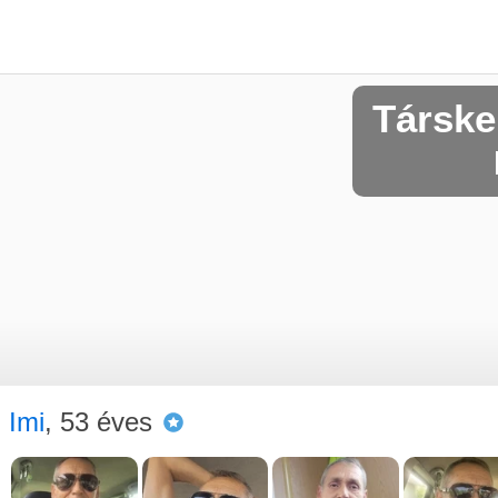
Társke
Imi
, 53 éves