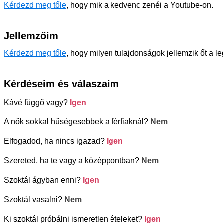
Kérdezd meg tőle
, hogy mik a kedvenc zenéi a Youtube-on.
Jellemzőim
Kérdezd meg tőle
, hogy milyen tulajdonságok jellemzik őt a l
Kérdéseim és válaszaim
Kávé függő vagy?
Igen
A nők sokkal hűségesebbek a férfiaknál?
Nem
Elfogadod, ha nincs igazad?
Igen
Szereted, ha te vagy a középpontban?
Nem
Szoktál ágyban enni?
Igen
Szoktál vasalni?
Nem
Ki szoktál próbálni ismeretlen ételeket?
Igen