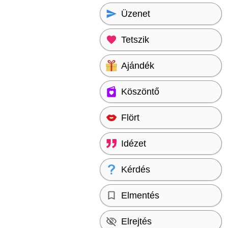
Üzenet
Tetszik
Ajándék
Köszöntő
Flört
Idézet
Kérdés
Elmentés
Elrejtés