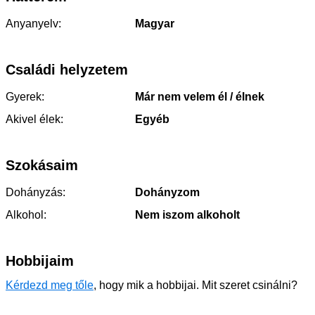
Anyanyelv:
Magyar
Családi helyzetem
Gyerek:
Már nem velem él / élnek
Akivel élek:
Egyéb
Szokásaim
Dohányzás:
Dohányzom
Alkohol:
Nem iszom alkoholt
Hobbijaim
Kérdezd meg tőle
, hogy mik a hobbijai. Mit szeret csinálni?