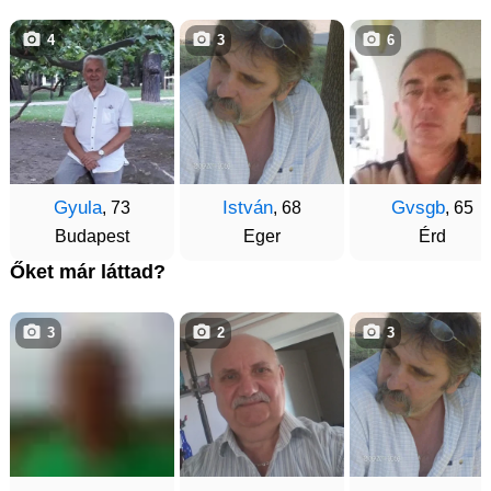
4
3
6
Gyula
István
Gvsgb
, 73
, 68
, 65
Budapest
Eger
Érd
Őket már láttad?
3
2
3