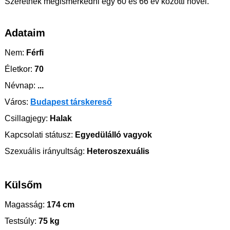
Szeretnék megismerkedni egy 60 és 66 év közötti nővel.
Adataim
Nem:
Férfi
Életkor:
70
Névnap:
...
Város:
Budapest társkereső
Csillagjegy:
Halak
Kapcsolati státusz:
Egyedülálló vagyok
Szexuális irányultság:
Heteroszexuális
Külsőm
Magasság:
174 cm
Testsúly:
75 kg