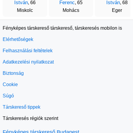
István
Ferenc
István
, 66
, 65
, 68
Miskolc
Mohács
Eger
Fényképes társkereső társkereső, társkeresés mobilon is
Elérhetőségek
Felhasználási feltételek
Adatkezelési nyilatkozat
Biztonság
Cookie
Súgó
Társkereső tippek
Társkeresés régiók szerint
Fényképes társkereső Budapest