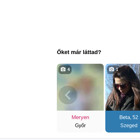
Őket már láttad?
4
1
Meryen
Beta
, 52
Győr
Szeged