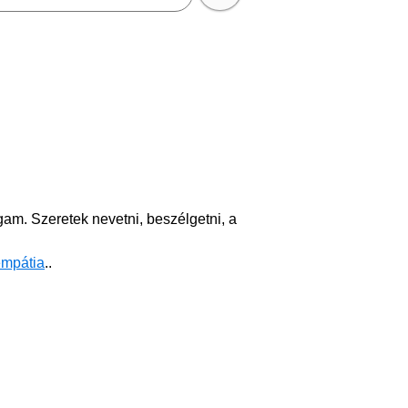
m. Szeretek nevetni, beszélgetni, a
empátia
..