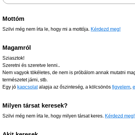
Mottóm
Szilvi még nem írta le, hogy mi a mottója.
Kérdezd meg!
Magamról
Sziasztok!
Szeretni és szeretve lenni..
Nem vagyok tökéletes, de nem is próbálom annak mutatni maga
természetet járni, stb.
Egy jó
kapcsolat
alapja az őszinteség, a kölcsönös
figyelem
,
Milyen társat keresek?
Szilvi még nem írta le, hogy milyen társat keres.
Kérdezd meg!
Akit keresek