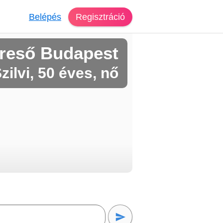
Belépés
Regisztráció
reső Budapest
zilvi, 50 éves, nő