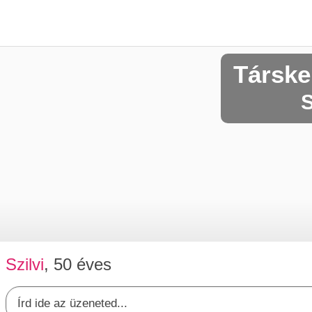
Társke
S
Szilvi
, 50 éves