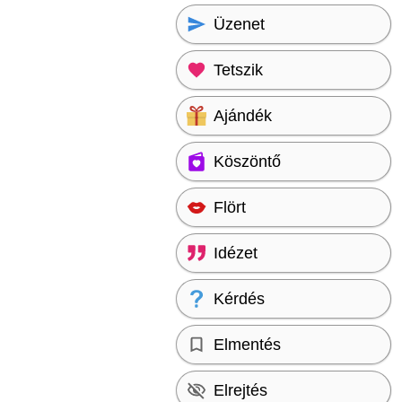
Üzenet
Tetszik
Ajándék
Köszöntő
Flört
Idézet
Kérdés
Elmentés
Elrejtés