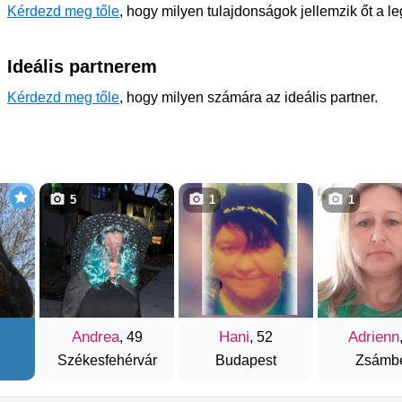
Kérdezd meg tőle
, hogy milyen tulajdonságok jellemzik őt a l
Ideális partnerem
Kérdezd meg tőle
, hogy milyen számára az ideális partner.
5
1
1
Andrea
Hani
Adrienn
, 49
, 52
Székesfehérvár
Budapest
Zsámb