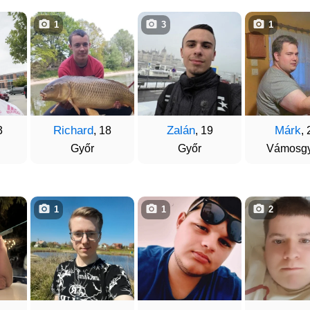
1
3
1
Richard
Zalán
Márk
3
, 18
, 19
, 
Győr
Győr
Vámosgy
1
1
2