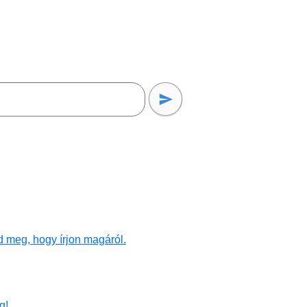
d meg, hogy írjon magáról.
g!