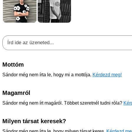
Mottóm
Sándor még nem írta le, hogy mi a mottója.
Kérdezd meg!
Magamról
Sándor még nem írt magáról. Többet szeretnél tudni róla?
Kér
Milyen társat keresek?
Sándor még nem írta le, hogy milyen társat keres.
Kérdezd me