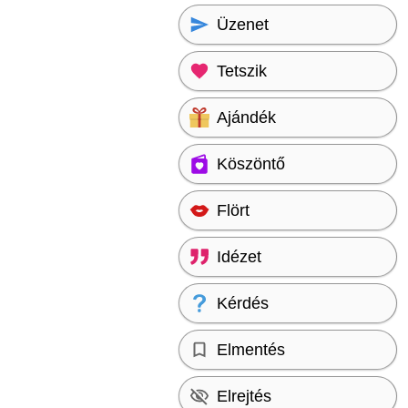
Üzenet
Tetszik
Ajándék
Köszöntő
Flört
Idézet
Kérdés
Elmentés
Elrejtés