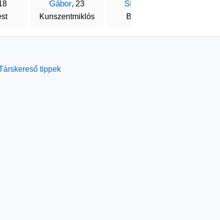
Gábor
Siklodi
Sany
 18
, 23
, 22
st
Kunszentmiklós
Budapest
Ik
Társkereső tippek