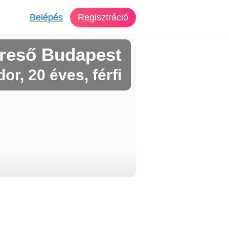
Belépés
Regisztráció
reső Budapest
or, 20 éves, férfi