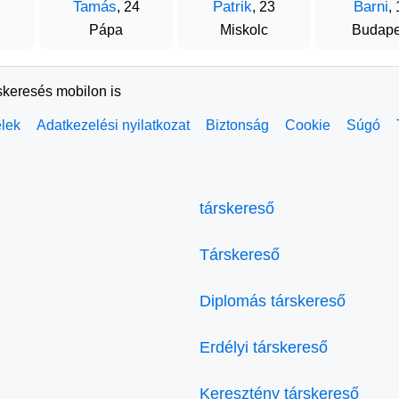
Tamás
Patrik
Barni
, 24
, 23
,
Pápa
Miskolc
Budape
skeresés mobilon is
elek
Adatkezelési nyilatkozat
Biztonság
Cookie
Súgó
társkereső
Társkereső
Diplomás társkereső
Erdélyi társkereső
Keresztény társkereső