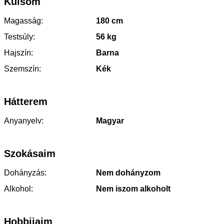
Külsőm
Magasság:
180 cm
Testsúly:
56 kg
Hajszín:
Barna
Szemszín:
Kék
Hátterem
Anyanyelv:
Magyar
Szokásaim
Dohányzás:
Nem dohányzom
Alkohol:
Nem iszom alkoholt
Hobbijaim