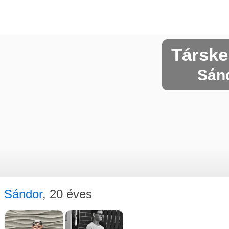
Társke
Sánd
Sándor
, 20 éves