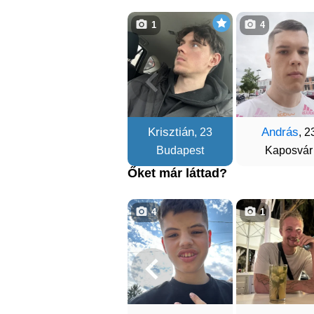
1
4
Krisztián
András
, 23
, 2
Budapest
Kaposvár
Őket már láttad?
4
1