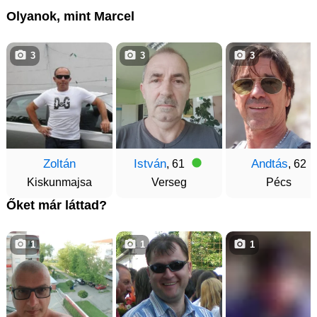
Olyanok, mint Marcel
3
3
3
Zoltán
István
Andtás
, 61
, 62
Kiskunmajsa
Verseg
Pécs
Őket már láttad?
1
1
1