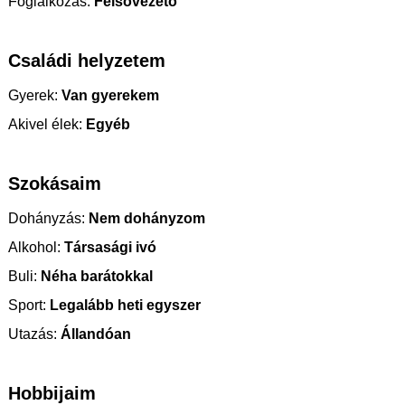
Foglalkozás:
Felsővezető
Családi helyzetem
Gyerek:
Van gyerekem
Akivel élek:
Egyéb
Szokásaim
Dohányzás:
Nem dohányzom
Alkohol:
Társasági ivó
Buli:
Néha barátokkal
Sport:
Legalább heti egyszer
Utazás:
Állandóan
Hobbijaim