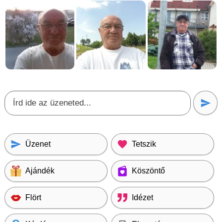
Üzenet
Tetszik
Ajándék
Köszöntő
Flört
Idézet