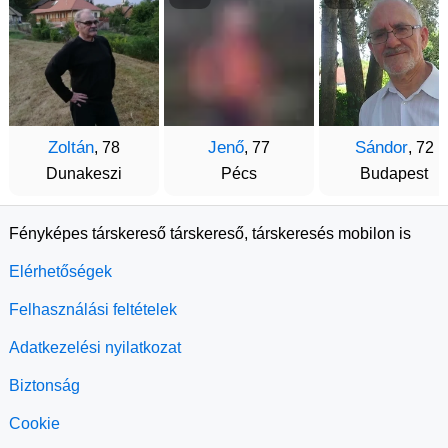
Zoltán
Jenő
Sándor
, 78
, 77
, 72
Dunakeszi
Pécs
Budapest
Fényképes társkereső társkereső, társkeresés mobilon is
Elérhetőségek
Felhasználási feltételek
Adatkezelési nyilatkozat
Biztonság
Cookie