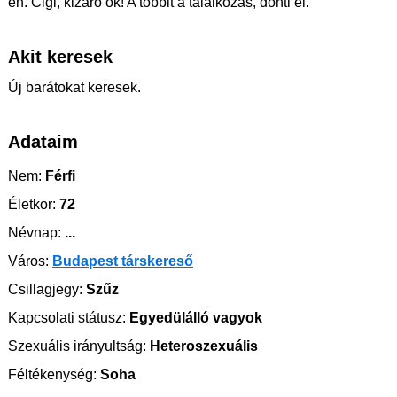
én. Cigi, kizáró ok! A többit a találkozás, dönti el.
Akit keresek
Új barátokat keresek.
Adataim
Nem:
Férfi
Életkor:
72
Névnap:
...
Város:
Budapest társkereső
Csillagjegy:
Szűz
Kapcsolati státusz:
Egyedülálló vagyok
Szexuális irányultság:
Heteroszexuális
Féltékenység:
Soha