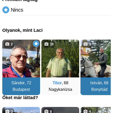
Nincs
Olyanok, mint Laci
2
19
3
Sándor
Tibor
István
, 72
, 68
, 66
Budapest
Nagykanizsa
Bonyhád
Őket már láttad?
3
8
4