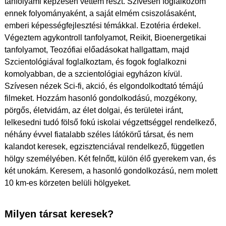
tanfolyami képzésen vettem részt. Szívesen foglalkozom
ennek folyományaként, a saját elmém csiszolásaként,
emberi képességfejlesztési témákkal. Ezotéria érdekel.
Végeztem agykontroll tanfolyamot, Reikit, Bioenergetikai
tanfolyamot, Teozófiai előadásokat hallgattam, majd
Szcientológiával foglalkoztam, és fogok foglalkozni
komolyabban, de a szcientológiai egyházon kívül.
Szívesen nézek Sci-fi, akció, és elgondolkodtató témájú
filmeket. Hozzám hasonló gondolkodású, mozgékony,
pörgős, életvidám, az élet dolgai, és területei iránt,
lelkesedni tudó fölső fokú iskolai végzettséggel rendelkező,
néhány évvel fiatalabb széles látókörű társat, és nem
kalandot keresek, egzisztenciával rendelkező, független
hölgy személyében. Két felnőtt, külön élő gyerekem van, és
két unokám. Keresem, a hasonló gondolkozású, nem molett
10 km-es körzeten belüli hölgyeket.
Milyen társat keresek?