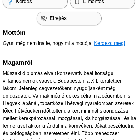
Kérdés
Elmentés
Elrejtés
Mottóm
Gyuri még nem írta le, hogy mi a mottója.
Kérdezd meg!
Magamról
Műszaki diplomás elvált konzervatív beállítottságú
villamosmérnök vagyok. Budapesten, a XII. kerületben
lakom. Jelenleg cégvezetőként, nyugdíjasként még
dolgozgatok. Vannak még érdekes céljaim a cégemben is.
Hegyek lábánál, tópartközeli hétvégi nyaralómban szeretek
főleg hétvégeken időt tölteni, a kert minimális gondozása
mellett kerékpározással, mozgással, kis horgászással, és ha
lenne kivel akkor kirándulni a környéken. Jókat beszélgetni,
és boldogságban, szeretetben élni. Több menedzser