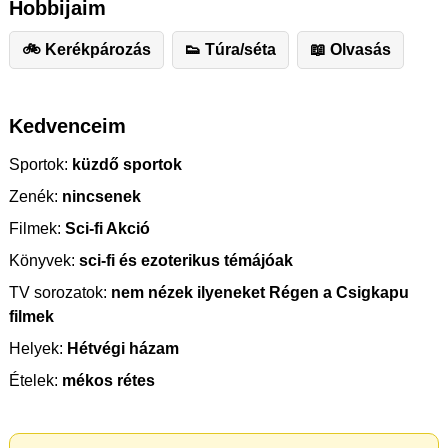
Hobbijaim
🚲 Kerékpározás
👟 Túra/séta
📖 Olvasás
Kedvenceim
Sportok:
küzdő sportok
Zenék:
nincsenek
Filmek:
Sci-fi Akció
Könyvek:
sci-fi és ezoterikus témájóak
TV sorozatok:
nem nézek ilyeneket Régen a Csigkapu
filmek
Helyek:
Hétvégi házam
Ételek:
mékos rétes