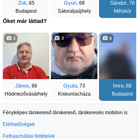
Zoli
Gyuri
Sándor
, 65
, 68
, 76
Budapest
Sátoraljaújhely
Mélykút
Őket már láttad?
2
3
6
János
Gyula
Imre
, 66
, 73
, 68
Hódmezővásárhely
Kiskunlacháza
Budapest
Fényképes társkereső társkereső, társkeresés mobilon is
Elérhetőségek
Felhasználási feltételek