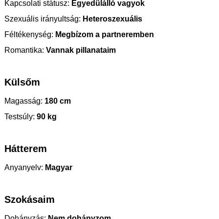
Kapcsolati státusz:
Egyedülálló vagyok
Szexuális irányultság:
Heteroszexuális
Féltékenység:
Megbízom a partneremben
Romantika:
Vannak pillanataim
Külsőm
Magasság:
180 cm
Testsúly:
90 kg
Hátterem
Anyanyelv:
Magyar
Szokásaim
Dohányzás:
Nem dohányzom