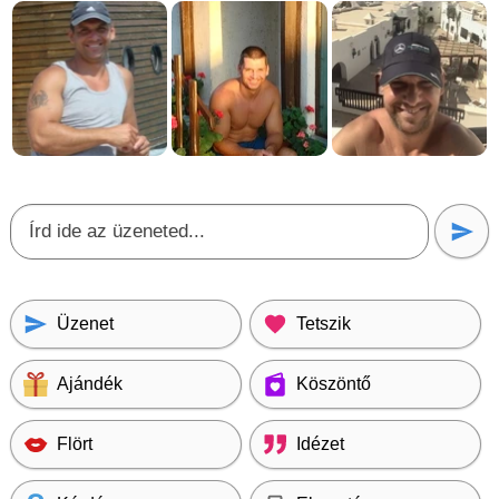
Üzenet
Tetszik
Ajándék
Köszöntő
Flört
Idézet