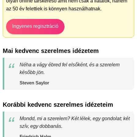
olyan online társkereső amit nem csak a fiatalok, hanem
az 50 év felettiek is könnyen használhatnak.
Ingyenes regisztráció
Mai kedvenc szerelmes idézetem
Néha a vágy ébred fel elsőként, és a szerelem
később jön.
Steven Saylor
Korábbi kedvenc szerelmes idézeteim
Mondd, mi a szerelem? Két lélek, egy gondolat; két
szív, egy dobbanás.
Friedrich Halm