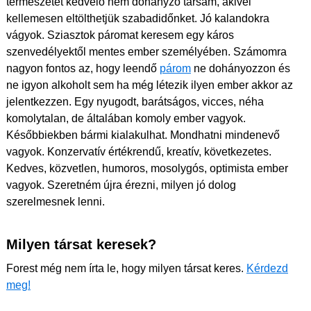
természetet kedvelő nem dohányzó társam, akivel
kellemesen eltölthetjük szabadidőnket. Jó kalandokra
vágyok. Sziasztok páromat keresem egy káros
szenvedélyektől mentes ember személyében. Számomra
nagyon fontos az, hogy leendő
párom
ne dohányozzon és
ne igyon alkoholt sem ha még létezik ilyen ember akkor az
jelentkezzen. Egy nyugodt, barátságos, vicces, néha
komolytalan, de általában komoly ember vagyok.
Későbbiekben bármi kialakulhat. Mondhatni mindenevő
vagyok. Konzervatív értékrendű, kreatív, következetes.
Kedves, közvetlen, humoros, mosolygós, optimista ember
vagyok. Szeretném újra érezni, milyen jó dolog
szerelmesnek lenni.
Milyen társat keresek?
Forest még nem írta le, hogy milyen társat keres.
Kérdezd
meg!