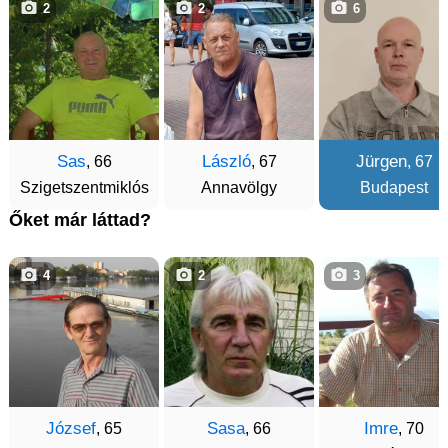
2
2
6
Sas
László
Jürgen
, 66
, 67
, 67
Szigetszentmiklós
Annavölgy
Budapest
Őket már láttad?
4
2
3
József
Sasa
Imre
, 65
, 66
, 70