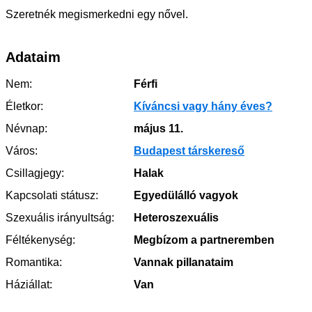
Szeretnék megismerkedni egy nővel.
Adataim
Nem:
Férfi
Életkor:
Kíváncsi vagy hány éves?
Névnap:
május 11.
Város:
Budapest társkereső
Csillagjegy:
Halak
Kapcsolati státusz:
Egyedülálló vagyok
Szexuális irányultság:
Heteroszexuális
Féltékenység:
Megbízom a partneremben
Romantika:
Vannak pillanataim
Háziállat:
Van