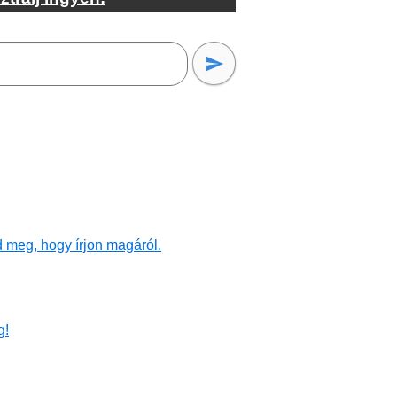
 meg, hogy írjon magáról.
g!