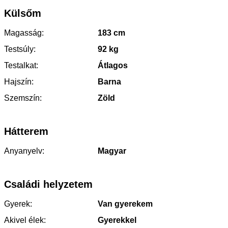
Külsőm
Magasság:
183 cm
Testsúly:
92 kg
Testalkat:
Átlagos
Hajszín:
Barna
Szemszín:
Zöld
Hátterem
Anyanyelv:
Magyar
Családi helyzetem
Gyerek:
Van gyerekem
Akivel élek:
Gyerekkel