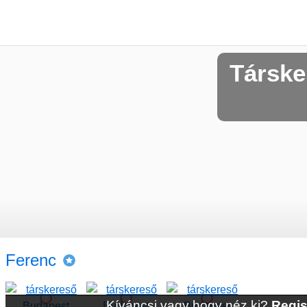
Társke
Ferenc
Kíváncsi vagy hogy néz ki?
Regis