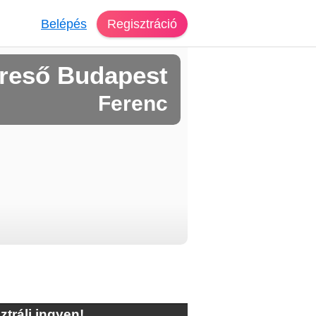
Belépés
Regisztráció
reső Budapest
Ferenc
ztrálj ingyen!