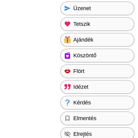
Üzenet
Tetszik
Ajándék
Köszöntő
Flört
Idézet
Kérdés
Elmentés
Elrejtés