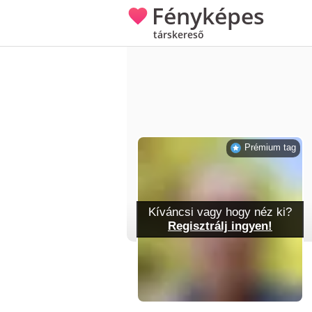
Fényképes
társkereső
Prémium tag
Kíváncsi vagy hogy néz ki?
Regisztrálj ingyen!