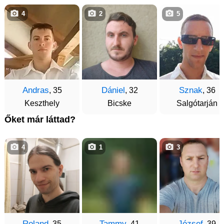
4
2
5
Andras
Dániel
Sznak
, 35
, 32
, 36
Keszthely
Bicske
Salgótarján
Őket már láttad?
4
1
3
Roland
Tammy
József
, 35
, 41
, 39