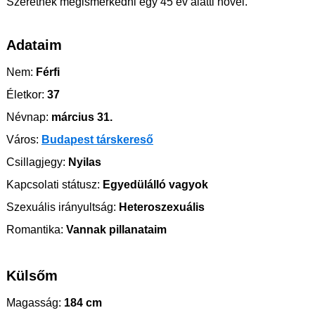
Szeretnék megismerkedni egy 45 év alatti nővel.
Adataim
Nem:
Férfi
Életkor:
37
Névnap:
március 31.
Város:
Budapest társkereső
Csillagjegy:
Nyilas
Kapcsolati státusz:
Egyedülálló vagyok
Szexuális irányultság:
Heteroszexuális
Romantika:
Vannak pillanataim
Külsőm
Magasság:
184 cm