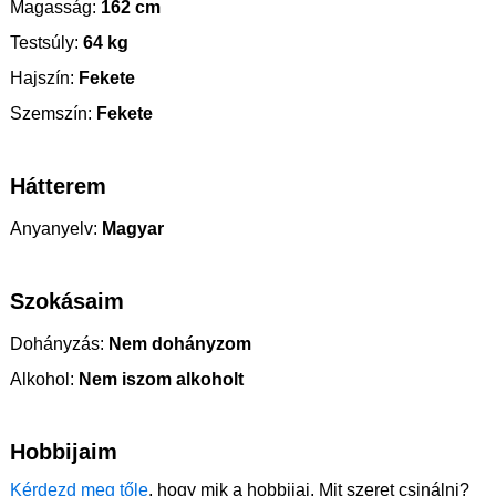
Magasság:
162 cm
Testsúly:
64 kg
Hajszín:
Fekete
Szemszín:
Fekete
Hátterem
Anyanyelv:
Magyar
Szokásaim
Dohányzás:
Nem dohányzom
Alkohol:
Nem iszom alkoholt
Hobbijaim
Kérdezd meg tőle
, hogy mik a hobbijai. Mit szeret csinálni?