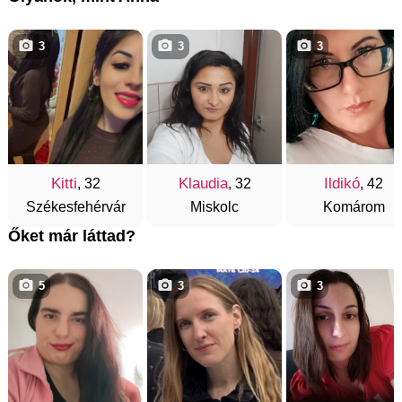
3
3
3
Kitti
Klaudia
Ildikó
, 32
, 32
, 42
Székesfehérvár
Miskolc
Komárom
Őket már láttad?
5
3
3