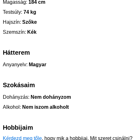
Magasság:
184 cm
Testsúly:
74 kg
Hajszín:
Szőke
Szemszín:
Kék
Hátterem
Anyanyelv:
Magyar
Szokásaim
Dohányzás:
Nem dohányzom
Alkohol:
Nem iszom alkoholt
Hobbijaim
Kérdezd meg tőle
, hogy mik a hobbijai. Mit szeret csinálni?