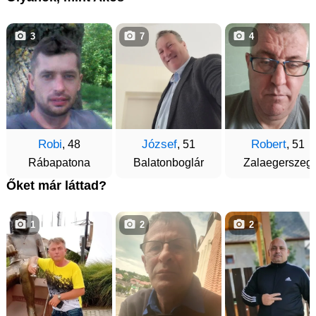
3
7
4
Robi
József
Robert
, 48
, 51
, 51
Rábapatona
Balatonboglár
Zalaegerszeg
Őket már láttad?
1
2
2