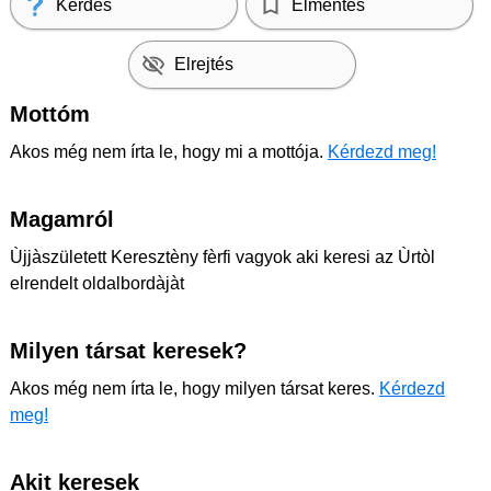
Kérdés
Elmentés
Elrejtés
Mottóm
Akos még nem írta le, hogy mi a mottója.
Kérdezd meg!
Magamról
Ùjjàszületett Keresztèny fèrfi vagyok aki keresi az Ùrtòl
elrendelt oldalbordàjàt
Milyen társat keresek?
Akos még nem írta le, hogy milyen társat keres.
Kérdezd
meg!
Akit keresek