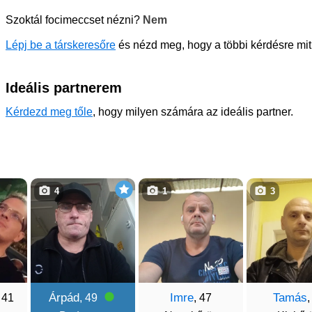
Szoktál focimeccset nézni?
Nem
Lépj be a társkeresőre
és nézd meg, hogy a többi kérdésre mit v
Ideális partnerem
Kérdezd meg tőle
, hogy milyen számára az ideális partner.
4
1
3
Árpád
Imre
Tamás
 41
, 49
, 47
,