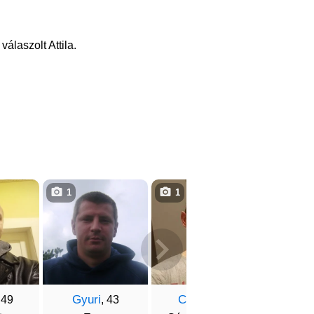
álaszolt Attila.
1
1
4
Gyuri
Csaba
Kriszt
 49
, 43
, 49