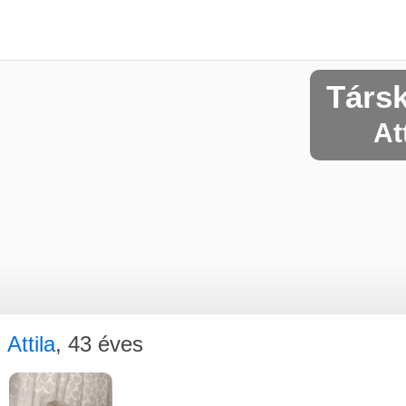
Társ
At
Attila
, 43 éves