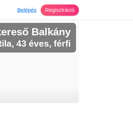
Belépés
Regisztráció
kereső Balkány
tila, 43 éves, férfi