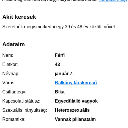
Akit keresek
Szeretnék megismerkedni egy 39 és 48 év közötti nővel.
Adataim
Nem:
Férfi
Életkor:
43
Névnap:
január 7.
Város:
Balkány társkereső
Csillagjegy:
Bika
Kapcsolati státusz:
Egyedülálló vagyok
Szexuális irányultság:
Heteroszexuális
Romantika:
Vannak pillanataim