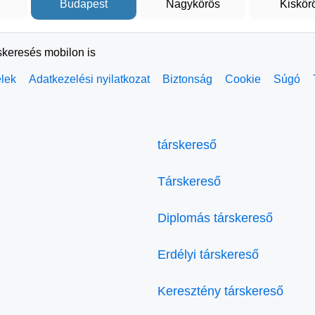
Budapest
Nagykőrös
Kiskőr
skeresés mobilon is
elek
Adatkezelési nyilatkozat
Biztonság
Cookie
Súgó
társkereső
Társkereső
Diplomás társkereső
Erdélyi társkereső
Keresztény társkereső