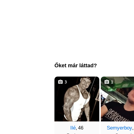
Őket már láttad?
3
1
Ilé
Semyerboy
, 46
,