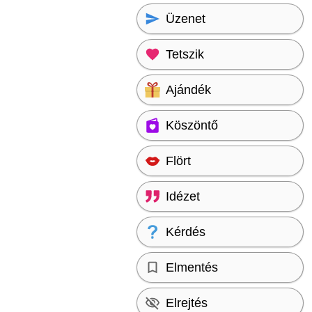
Üzenet
Tetszik
Ajándék
Köszöntő
Flört
Idézet
Kérdés
Elmentés
Elrejtés