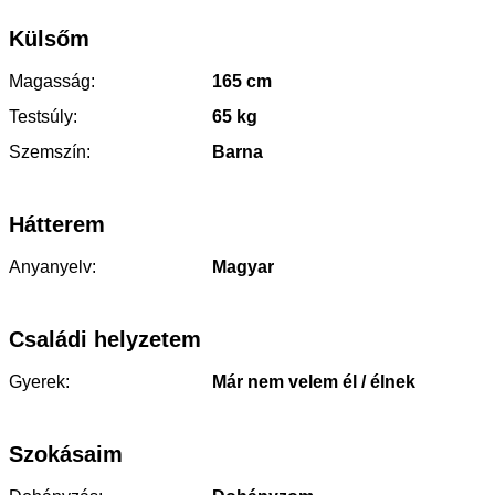
Külsőm
Magasság:
165 cm
Testsúly:
65 kg
Szemszín:
Barna
Hátterem
Anyanyelv:
Magyar
Családi helyzetem
Gyerek:
Már nem velem él / élnek
Szokásaim