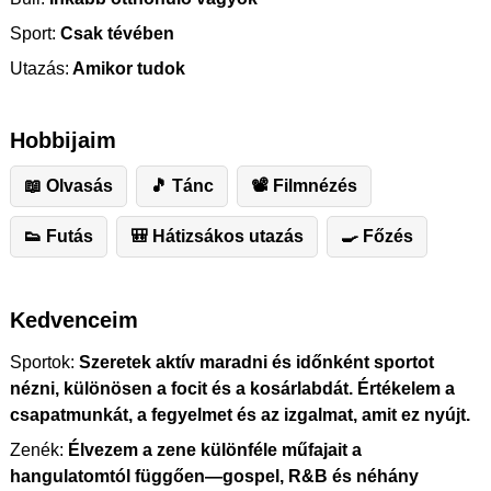
Sport:
Csak tévében
Utazás:
Amikor tudok
Hobbijaim
📖 Olvasás
🎵 Tánc
📽 Filmnézés
👟 Futás
🎒 Hátizsákos utazás
🍳 Főzés
Kedvenceim
Sportok:
Szeretek aktív maradni és időnként sportot
nézni, különösen a focit és a kosárlabdát. Értékelem a
csapatmunkát, a fegyelmet és az izgalmat, amit ez nyújt.
Zenék:
Élvezem a zene különféle műfajait a
hangulatomtól függően—gospel, R&B és néhány