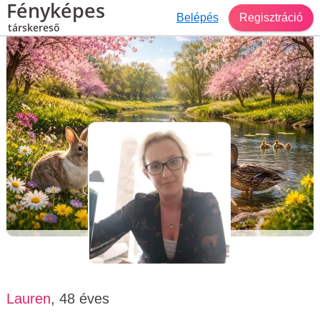
Fényképes
Belépés
Regisztráció
társkereső
Társkereső Baja
Lauren, 48 éves, nő
Lauren
, 48 éves