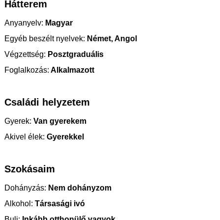
Hátterem
Anyanyelv:
Magyar
Egyéb beszélt nyelvek:
Német, Angol
Végzettség:
Posztgraduális
Foglalkozás:
Alkalmazott
Családi helyzetem
Gyerek:
Van gyerekem
Akivel élek:
Gyerekkel
Szokásaim
Dohányzás:
Nem dohányzom
Alkohol:
Társasági ivó
Buli:
Inkább otthonülő vagyok