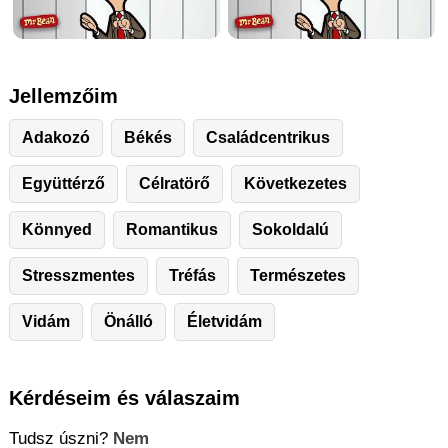
Jellemzőim
Adakozó
Békés
Családcentrikus
Együttérző
Célratörő
Következetes
Könnyed
Romantikus
Sokoldalú
Stresszmentes
Tréfás
Természetes
Vidám
Önálló
Életvidám
Kérdéseim és válaszaim
Tudsz úszni?
Nem