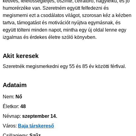
kedves, felelősségteljes, őszinte, célratörő, nagylelkű, és jó
humorérzéke van. Szeretném együtt felfedezni és
megismerni ezt a csodálatos világot, szorosan kéz a kézben
tartva, támogatást és motivációt nyújtva egymásnak, és
együtt tölteni minden napot, mintha egy új oldal lenne egy
izgalmas és érdekes életre szóló könyvben.
Akit keresek
Szeretnék megismerkedni egy 55 és 85 év közötti férfival.
Adataim
Nem:
Nő
Életkor:
48
Névnap:
szeptember 14.
Város:
Baja társkereső
Csillagjegy:
Szűz