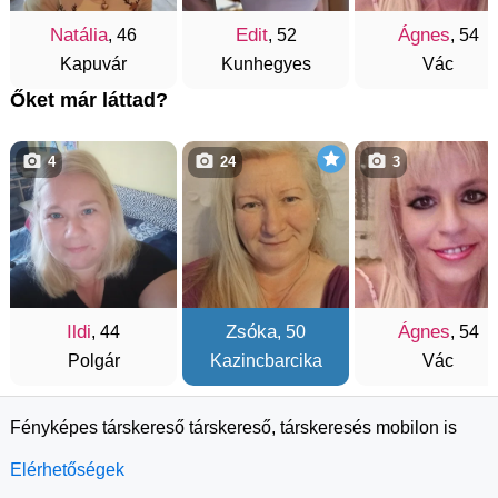
Natália
Edit
Ágnes
, 46
, 52
, 54
Kapuvár
Kunhegyes
Vác
Őket már láttad?
4
24
3
Ildi
Zsóka
Ágnes
, 44
, 50
, 54
Polgár
Kazincbarcika
Vác
Fényképes társkereső társkereső, társkeresés mobilon is
Elérhetőségek