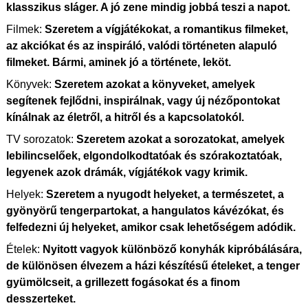
klasszikus sláger. A jó zene mindig jobbá teszi a napot.
Filmek:
Szeretem a vígjátékokat, a romantikus filmeket,
az akciókat és az inspiráló, valódi történeten alapuló
filmeket. Bármi, aminek jó a története, leköt.
Könyvek:
Szeretem azokat a könyveket, amelyek
segítenek fejlődni, inspirálnak, vagy új nézőpontokat
kínálnak az életről, a hitről és a kapcsolatokól.
TV sorozatok:
Szeretem azokat a sorozatokat, amelyek
lebilincselőek, elgondolkodtatóak és szórakoztatóak,
legyenek azok drámák, vígjátékok vagy krimik.
Helyek:
Szeretem a nyugodt helyeket, a természetet, a
gyönyörű tengerpartokat, a hangulatos kávézókat, és
felfedezni új helyeket, amikor csak lehetőségem adódik.
Ételek:
Nyitott vagyok különböző konyhák kipróbálására,
de különösen élvezem a házi készítésű ételeket, a tenger
gyümölcseit, a grillezett fogásokat és a finom
desszerteket.