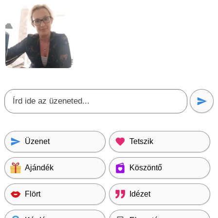
Üzenet
Tetszik
Ajándék
Köszöntő
Flört
Idézet