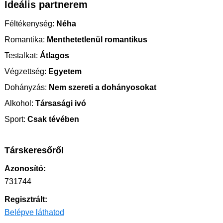
Ideális partnerem
Féltékenység:
Néha
Romantika:
Menthetetlenül romantikus
Testalkat:
Átlagos
Végzettség:
Egyetem
Dohányzás:
Nem szereti a dohányosokat
Alkohol:
Társasági ivó
Sport:
Csak tévében
Társkeresőről
Azonosító:
731744
Regisztrált:
Belépve láthatod