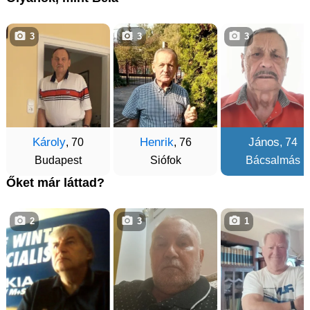
3
3
3
Károly
Henrik
János
, 70
, 76
, 74
Budapest
Siófok
Bácsalmás
Őket már láttad?
2
3
1