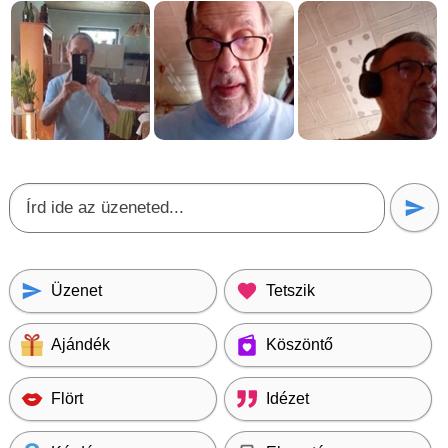
Üzenet
Tetszik
Ajándék
Köszöntő
Flört
Idézet