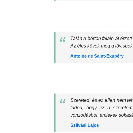
Talán a börtön falain át érze
Az éles kövek meg a tövisbokr
Antoine de Saint-Exupéry
Szereted, és ez ellen nem te
tudod, hogy ez a szerelem 
vonzódásból, emlékek sokaság
Szilvási Lajos