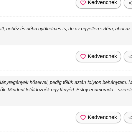
Kedvencnek
lt, nehéz és néha gyötrelmes is, de az egyetlen szféra, ahol a
Kedvencnek
lányregények hőseivel, pedig tőlük aztán folyton behánytam. 
nt ők. Mindent feláldoznék egy lányért. Estoy enamorado... szere
Kedvencnek