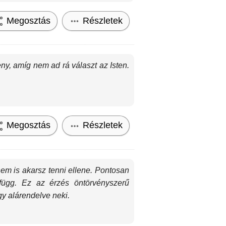
Megosztás
Részletek
ny, amíg nem ad rá választ az Isten.
Megosztás
Részletek
em is akarsz tenni ellene. Pontosan
függ. Ez az érzés öntörvényszerű
y alárendelve neki.