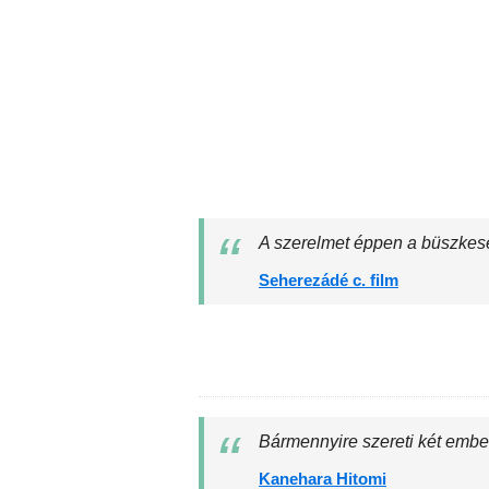
A szerelmet éppen a büszkesé
Seherezádé c. film
Bármennyire szereti két ember
Kanehara Hitomi