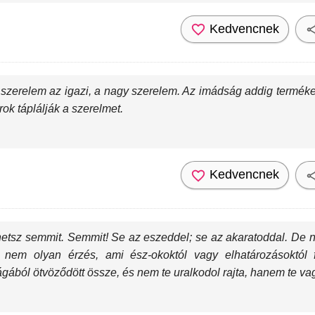
Kedvencnek
tt szerelem az igazi, a nagy szerelem. Az imádság addig terméke
ok táplálják a szerelmet.
Kedvencnek
hetsz semmit. Semmit! Se az eszeddel; se az akaratoddal. De n
nem olyan érzés, ami ész-okoktól vagy elhatározásoktól 
ából ötvöződött össze, és nem te uralkodol rajta, hanem te vag