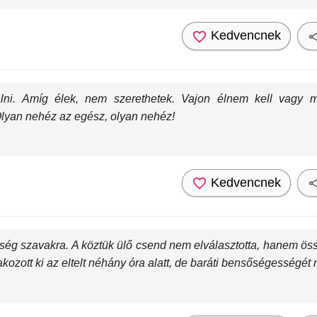
Kedvencnek
alni. Amíg élek, nem szerethetek. Vajon élnem kell vagy
yan nehéz az egész, olyan nehéz!
Kedvencnek
kség szavakra. A köztük ülő csend nem elválasztotta, hanem öss
akozott ki az eltelt néhány óra alatt, de baráti bensőségességét 