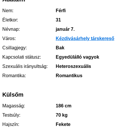
Nem:
Férfi
Életkor:
31
Névnap:
január 7.
Város:
Kézdivásárhely társkereső
Csillagjegy:
Bak
Kapcsolati státusz:
Egyedülálló vagyok
Szexuális irányultság:
Heteroszexuális
Romantika:
Romantikus
Külsőm
Magasság:
186 cm
Testsúly:
70 kg
Hajszín:
Fekete