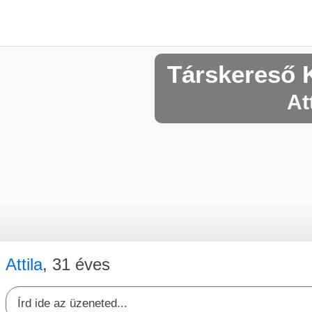
Társkereső 
At
Attila
, 31 éves