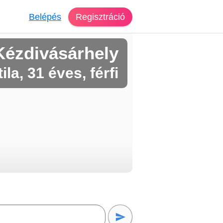
Belépés
Regisztráció
Kézdivásárhely
tila, 31 éves, férfi