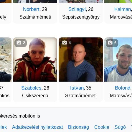
Norbert
Szilagyi
Kálmán
, 29
, 26
ely
Szatmárnémeti
Sepsiszentgyörgy
Marosvásá
2
4
6
Szabolcs
Istvan
Botond
37
, 26
, 35
okos
Csíkszereda
Szatmárnémeti
Marosvásá
skeresés mobilon is
elek
Adatkezelési nyilatkozat
Biztonság
Cookie
Súgó