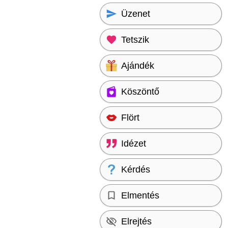
Üzenet
Tetszik
Ajándék
Köszöntő
Flört
Idézet
Kérdés
Elmentés
Elrejtés