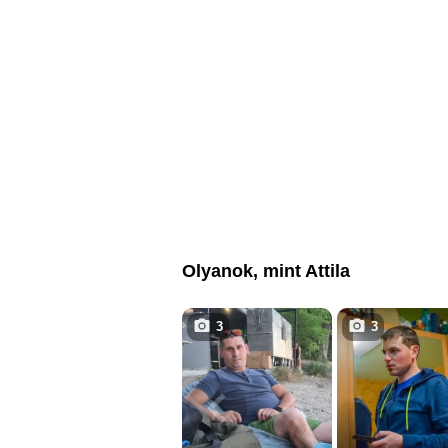
Olyanok, mint Attila
3
3