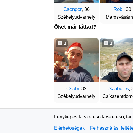
Csongor
Robi
, 36
, 30
Székelyudvarhely
Marosvásárh
Őket már láttad?
1
1
Csabi
Szabolcs
, 32
, 
Székelyudvarhely
Csíkszentdom
Fényképes társkereső társkereső, tár
Elérhetőségek
Felhasználási feltét