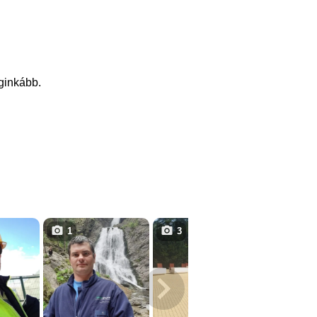
eginkább.
1
3
3