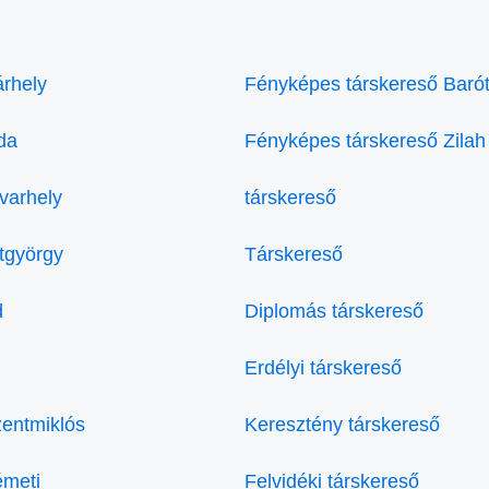
rhely
Fényképes társkereső Baró
da
Fényképes társkereső Zilah
varhely
társkereső
tgyörgy
Társkereső
d
Diplomás társkereső
Erdélyi társkereső
entmiklós
Keresztény társkereső
émeti
Felvidéki társkereső