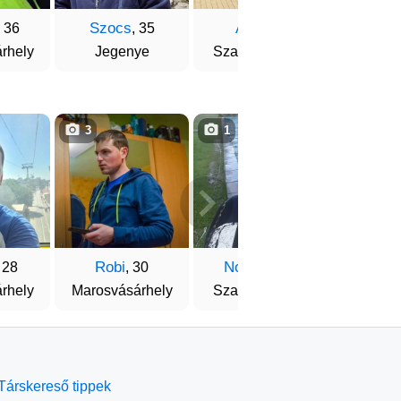
Szocs
Arni
Istv
, 36
, 35
, 28
rhely
Jegenye
Szatmárnémeti
Marosvá
3
1
2
Robi
Norbert
Rics
, 28
, 30
, 29
rhely
Marosvásárhely
Szatmárnémeti
Csíks
Társkereső tippek