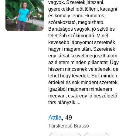
vagyok. Szeretek játszani,
gyerekekkel időt tölteni, kacagni
és komoly lenni. Humoros,
szórakoztató, megbízható.
Barátságos vagyok, jó szívű és
felettébb szókimondó. Minél
kevesebb lábnyomot szeretnék
hagyni magam után. Szeretnék
egy társat, akivel megoszthatom
az életem minden pillanatát. Úgy
hiszem nincsenek véletlenek, de
lehet hogy tévedek. Sok minden
érdekel és sok mindent szeretek.
Igazából majdnem mindenem
megvan, csak egy jó beszélgető
társ hiányzik....
Attila
, 49
Társkereső Brassó