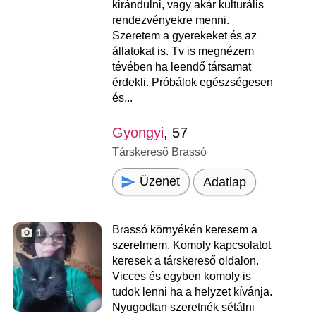
kirándulni, vagy akár kulturális
rendezvényekre menni.
Szeretem a gyerekeket és az
állatokat is. Tv is megnézem
tévében ha leendő társamat
érdekli. Próbálok egészségesen
és...
Gyongyi
, 57
Társkereső Brassó
Üzenet
Adatlap
Brassó környékén keresem a
1
szerelmem. Komoly kapcsolatot
keresek a társkereső oldalon.
Vicces és egyben komoly is
tudok lenni ha a helyzet kívánja.
Nyugodtan szeretnék sétálni