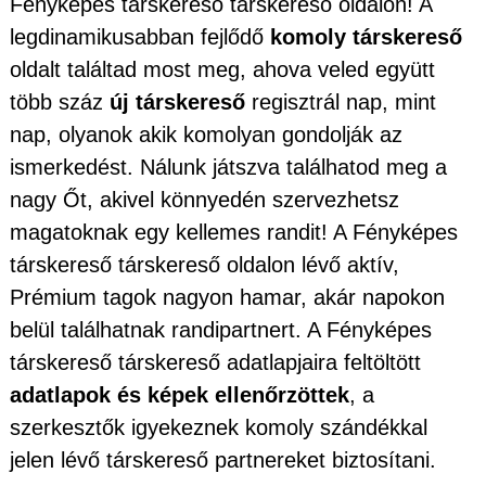
Fényképes társkereső társkereső oldalon! A
legdinamikusabban fejlődő
komoly társkereső
oldalt találtad most meg, ahova veled együtt
több száz
új társkereső
regisztrál nap, mint
nap, olyanok akik komolyan gondolják az
ismerkedést. Nálunk játszva találhatod meg a
nagy Őt, akivel könnyedén szervezhetsz
magatoknak egy kellemes randit! A Fényképes
társkereső társkereső oldalon lévő aktív,
Prémium tagok nagyon hamar, akár napokon
belül találhatnak randipartnert. A Fényképes
társkereső társkereső adatlapjaira feltöltött
adatlapok és képek ellenőrzöttek
, a
szerkesztők igyekeznek komoly szándékkal
jelen lévő társkereső partnereket biztosítani.