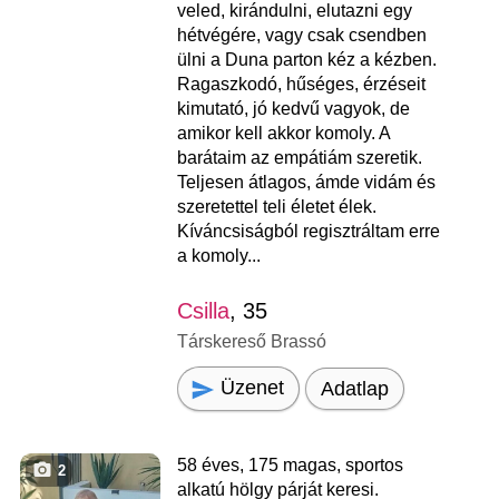
veled, kirándulni, elutazni egy
hétvégére, vagy csak csendben
ülni a Duna parton kéz a kézben.
Ragaszkodó, hűséges, érzéseit
kimutató, jó kedvű vagyok, de
amikor kell akkor komoly. A
barátaim az empátiám szeretik.
Teljesen átlagos, ámde vidám és
szeretettel teli életet élek.
Kíváncsiságból regisztráltam erre
a komoly...
Csilla
, 35
Társkereső Brassó
Üzenet
Adatlap
58 éves, 175 magas, sportos
2
alkatú hölgy párját keresi.