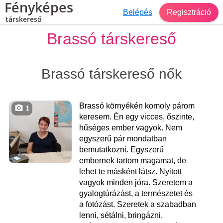
Fényképes
Belépés
Regisztráció
társkereső
Brassó társkereső
Brassó társkereső nők
Brassó környékén komoly párom
1
keresem. Én egy vicces, őszinte,
hűséges ember vagyok. Nem
egyszerű pár mondatban
bemutatkozni. Egyszerű
embernek tartom magamat, de
lehet te másként látsz. Nyitott
vagyok minden jóra. Szeretem a
gyalogtúrázást, a természetet és
a fotózást. Szeretek a szabadban
lenni, sétálni, bringázni,