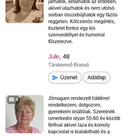
járhatok, sétálhatok az erdőben,
akivel utazhatok és nem utolsó
sorban összebújhatok egy fázós
reggelen. Kölcsönös megértés,
tisztelet fontos egy kis
szenvedéllyel és humorral
fűszerezve.
Jule
, 48
Társkereső Brassó
Üzenet
Adatlap
Jómagam rendezett háttérrel
4
rendelkezem, dolgozom,
gyerekeim önállóak. Szeretnék
ismerkedni olyan 55-60 év közötti
férfival akivel laza és komoly
kapcsolat is kialakitható és a