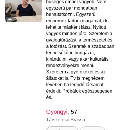
hűséges ember vagyok. Nem
egyszerű pár mondatban
bemutatkozni. Egyszerű
embernek tartom magamat, de
lehet te másként látsz. Nyitott
vagyok minden jóra. Szeretem a
gyalogtúrázást, a természetet és
a fotózást. Szeretek a szabadban
lenni, sétálni, bringázni,
kirándulni, vagy akár kulturális
rendezvényekre menni.
Szeretem a gyerekeket és az
állatokat is. Tv is megnézem
tévében ha leendő társamat
érdekli. Próbálok egészségesen
és...
Gyongyi
, 57
Társkereső Brassó