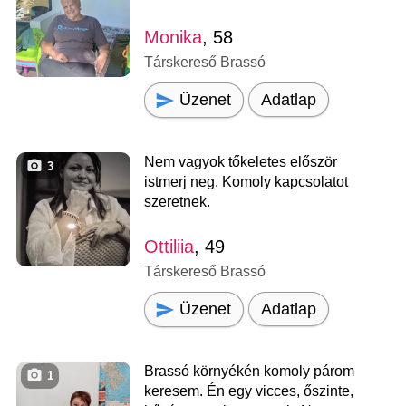
Monika
, 58
Társkereső Brassó
Üzenet
Adatlap
Nem vagyok tőkeletes először
3
istmerj neg. Komoly kapcsolatot
szeretnek.
Ottiliia
, 49
Társkereső Brassó
Üzenet
Adatlap
Brassó környékén komoly párom
1
keresem. Én egy vicces, őszinte,