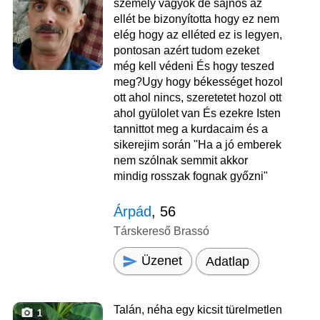
személy vagyok de sajnos az
ellét be bizonyította hogy ez nem
elég hogy az elléted ez is legyen,
pontosan azért tudom ezeket
még kell védeni És hogy teszed
meg?Ugy hogy békességet hozol
ott ahol nincs, szeretetet hozol ott
ahol gyülolet van És ezekre Isten
tannittot meg a kurdacaim és a
sikerejim során "Ha a jó emberek
nem szólnak semmit akkor
mindig rosszak fognak győzni"
Árpád
, 56
Társkereső Brassó
Üzenet
Adatlap
Talán, néha egy kicsit türelmetlen
1