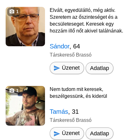
Elvált, egyedülálló, még aktív.
1
Szeretem az őszinteséget és a
becsületeseget. Keresek egy
hozzám illő nőt akivel találnának.
Sándor
, 64
Társkereső Brassó
Üzenet
Adatlap
Nem tudom mit keresek,
1
beszélgessünk, és kiderül
Tamás
, 31
Társkereső Brassó
Üzenet
Adatlap