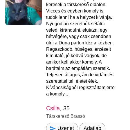
keresek a társkereső oldalon.
Vicces és egyben komoly is
tudok lenni ha a helyzet kívánja.
Nyugodtan szeretnék sétálni
veled, kirándulni, elutazni egy
hétvégére, vagy csak csendben
ülni a Duna parton kéz a kézben.
Ragaszkodó, hűséges, érzéseit
kimutató, jó kedvű vagyok, de
amikor kell akkor komoly. A
barátaim az empátiám szeretik.
Teljesen átlagos, ámde vidám és
szeretettel teli életet élek.
Kíváncsiságból regisztráltam erre
a komoly...
Csilla
, 35
Társkereső Brassó
Üzenet
Adatlap