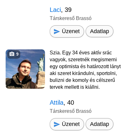
Laci
, 39
Társkereső Brassó
Üzenet
Adatlap
Szia. Egy 34 éves aktív srác
9
vagyok, szeretnék megismerni
egy optimista és határozott lányt
aki szeret kirándulni, sportolni,
bulizni de komoly és célszerű
tervek mellett is kiállni.
Attila
, 40
Társkereső Brassó
Üzenet
Adatlap