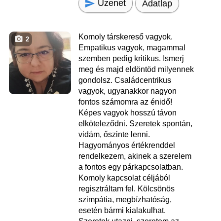
Üzenet
Adatlap
Komoly társkereső vagyok.
2
Empatikus vagyok, magammal
szemben pedig kritikus. Ismerj
meg és majd eldöntöd milyennek
gondolsz. Családcentrikus
vagyok, ugyanakkor nagyon
fontos számomra az énidő!
Képes vagyok hosszú távon
elköteleződni. Szeretek spontán,
vidám, őszinte lenni.
Hagyományos értékrenddel
rendelkezem, akinek a szerelem
a fontos egy párkapcsolatban.
Komoly kapcsolat céljából
regisztráltam fel. Kölcsönös
szimpátia, megbízhatóság,
esetén bármi kialakulhat.