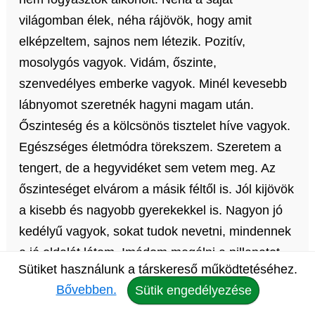
világomban élek, néha rájövök, hogy amit
elképzeltem, sajnos nem létezik. Pozitív,
mosolygós vagyok. Vidám, őszinte,
szenvedélyes emberke vagyok. Minél kevesebb
lábnyomot szeretnék hagyni magam után.
Őszinteség és a kölcsönös tisztelet híve vagyok.
Egészséges életmódra törekszem. Szeretem a
tengert, de a hegyvidéket sem vetem meg. Az
őszinteséget elvárom a másik féltől is. Jól kijövök
a kisebb és nagyobb gyerekekkel is. Nagyon jó
kedélyű vagyok, sokat tudok nevetni, mindennek
a jó oldalát látom. Imádom megélni a pillanatot,
Sütiket használunk a társkereső működtetéséhez.
hisz nagyon hamar elillan. Egyszerű embernek
Bővebben.
Sütik engedélyezése
tartom magamat, de lehet te másként látsz.