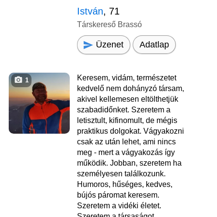
István
, 71
Társkereső Brassó
Üzenet
Adatlap
Keresem, vidám, természetet
1
kedvelő nem dohányzó társam,
akivel kellemesen eltölthetjük
szabadidőnket. Szeretem a
letisztult, kifinomult, de mégis
praktikus dolgokat. Vágyakozni
csak az után lehet, ami nincs
meg - mert a vágyakozás így
működik. Jobban, szeretem ha
személyesen találkozunk.
Humoros, hűséges, kedves,
bújós páromat keresem.
Szeretem a vidéki életet.
Szeretem a társaságot,