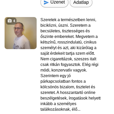
Üzenet
Adatlap
Szeretek a természetben lenni,
4
biciklizni, úszni. Szeretem a
becsületes, tisztességes és
őszinte embereket. Megvetem a
kétszínű, rosszindulatú, cinikus
személyt és azt, aki kizárólag a
saját érdekeit tartja szem előtt.
Nem cigarettázok, szeszes italt
csak ritkán fogyasztok. Elég régi
módi, konzervatív vagyok.
Szerintem egy jó
párkapcsolatban fontos a
kölcsönös bizalom, tisztelet és
szeretet. A hosszantartó online
beszélgetések, írogatások helyett
inkább a személyes
találkozásoknak, élő...