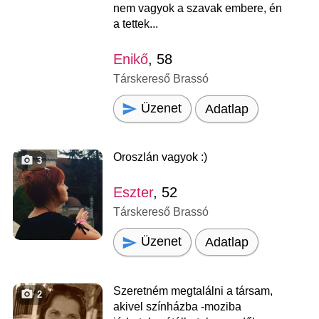
nem vagyok a szavak embere, én
a tettek...
Enikő
, 58
Társkereső Brassó
Üzenet
Adatlap
Oroszlán vagyok :)
3
Eszter
, 52
Társkereső Brassó
Üzenet
Adatlap
Szeretném megtalálni a társam,
2
akivel színházba -moziba