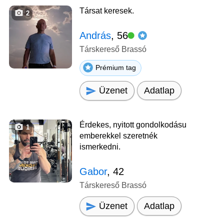
Társat keresek.
2
András
, 56
Társkereső Brassó
Prémium tag
Üzenet
Adatlap
Érdekes, nyitott gondolkodásu
1
emberekkel szeretnék
ismerkedni.
Gabor
, 42
Társkereső Brassó
Üzenet
Adatlap