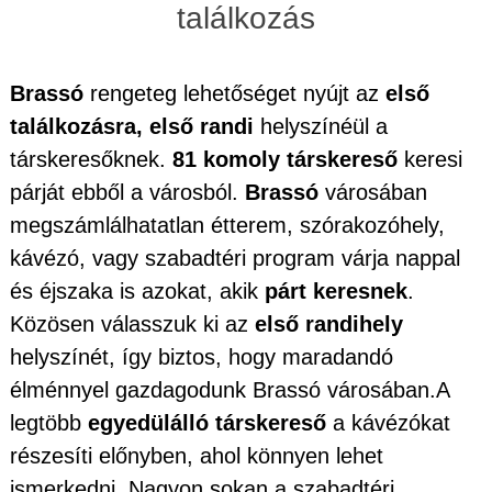
találkozás
Brassó
rengeteg lehetőséget nyújt az
első
találkozásra, első randi
helyszínéül a
társkeresőknek.
81 komoly társkereső
keresi
párját ebből a városból.
Brassó
városában
megszámlálhatatlan étterem, szórakozóhely,
kávézó, vagy szabadtéri program várja nappal
és éjszaka is azokat, akik
párt keresnek
.
Közösen válasszuk ki az
első randihely
helyszínét, így biztos, hogy maradandó
élménnyel gazdagodunk Brassó városában.A
legtöbb
egyedülálló társkereső
a kávézókat
részesíti előnyben, ahol könnyen lehet
ismerkedni. Nagyon sokan a szabadtéri