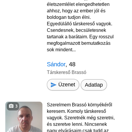
életszemlélet elengedhetetlen
ahhoz, hogy az ember jól és
boldogan tudjon élni.
Egyedülálló társkereső vagyok.
Csendesnek, becsületesnek
tartanak a barátaim. Egy rosszul
megfogalmazott bemutatkozás
sok mindent...
Sándor
, 48
Társkereső Brassó
Üzenet
Adatlap
Szerelmem Brassó környékéről
3
keresem. Komoly társkereső
vagyok. Szeretnék még szeretni,
és szeretve lenni. Nincsenek
nagy elvárásaim csak tudd az