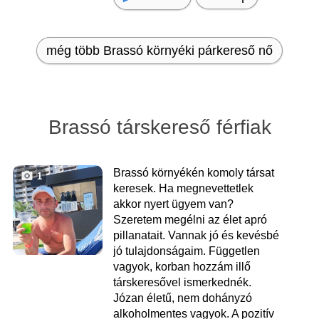
még több Brassó környéki párkereső nő
Brassó társkereső férfiak
Brassó környékén komoly társat
1
keresek. Ha megnevettetlek
akkor nyert ügyem van?
Szeretem megélni az élet apró
pillanatait. Vannak jó és kevésbé
jó tulajdonságaim. Független
vagyok, korban hozzám illő
társkeresővel ismerkednék.
Józan életű, nem dohányzó
alkoholmentes vagyok. A pozitív