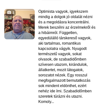
Optimista vagyok, igyekszem
1
mindig a dolgok jó oldalát nézni
és a megoldásra koncentrálni.
Merek beszélni az érzelmekről és
a hibáimról. Független,
egyedülálló társkereső vagyok,
aki tartalmas, romantikus
kapcsolatra vágyik. Nyugodt
természetű vagyok, sokat
olvasok, de szabadidőmben
szívesen utazom, kirándulok,
állatkertet, mozit látogatok,
sorozatot nézek. Egy rosszul
megfogalmazott bemutatkozás
sok mindent eldönthet, ezért
nehéz ide írni. Szabadidőmben
szeretek túrázni és utazni.
Komoly...