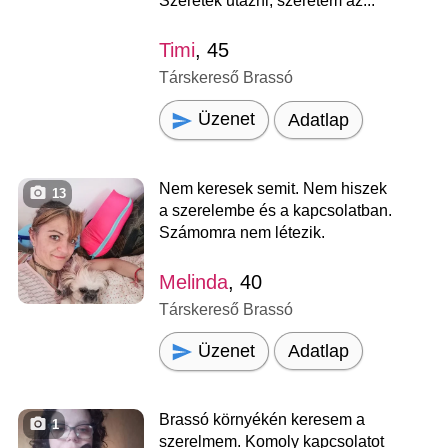
Szeretek utazni, szeretem az...
Timi
, 45
Társkereső Brassó
Üzenet
Adatlap
Nem keresek semit. Nem hiszek
13
a szerelembe és a kapcsolatban.
Számomra nem létezik.
Melinda
, 40
Társkereső Brassó
Üzenet
Adatlap
Brassó környékén keresem a
1
szerelmem. Komoly kapcsolatot