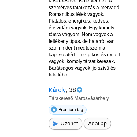
társkeresővel ismerkednék. A
személyes találkozás a mérvadó.
Romantikus lélek vagyok.
Fiatalos, energikus, kedves,
életvidám vagyok. Egy komoly
társra vágyom. Nem vagyok a
féltékeny típus, de ha arról van
szó mindent megteszem a
kapcsolatért. Energikus és nyitott
vagyok, komoly társat keresek.
Barátságos vagyok, jó szívű és
felettébb...
Károly
, 38
Társkereső Marosvásárhely
Prémium tag
Üzenet
Adatlap