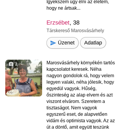
Igyekszem úgy élni az életem,
hogy ne ártsak...
Erzsébet
, 38
Társkereső Marosvásárhely
Üzenet
Adatlap
Marosvásárhely környékén tartós
2
kapcsolatot keresek. Néha
nagyon gondolok rá, hogy velem
legyen valaki, néha jólesik, hogy
egyedül vagyok. Hűség,
őszinteség az alap elvem és azt
viszont elvárom. Szeretem a
tisztaságot. Nem vagyok
egyszerű eset, de alapvetően
vidám és optimista vagyok. Az az
út a döntő, amit együtt teszünk