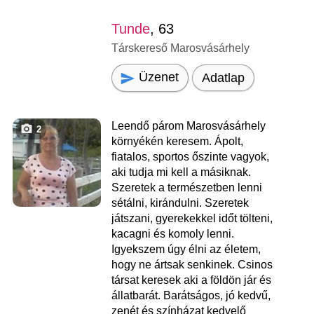
Tunde
, 63
Társkereső Marosvásárhely
Üzenet
Adatlap
Leendő párom Marosvásárhely
2
környékén keresem. Ápolt,
fiatalos, sportos őszinte vagyok,
aki tudja mi kell a másiknak.
Szeretek a természetben lenni
sétálni, kirándulni. Szeretek
játszani, gyerekekkel időt tölteni,
kacagni és komoly lenni.
Igyekszem úgy élni az életem,
hogy ne ártsak senkinek. Csinos
társat keresek aki a földön jár és
állatbarát. Barátságos, jó kedvű,
zenét és színházat kedvelő