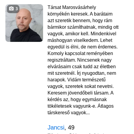
Társat Marosvásárhely
3
környékén keresek. A barátaim
azt szeretik bennem, hogy rám
bármikor számíthatnak, mindig ott
vagyok, amikor kell. Mindenkivel
máshogyan viselkedem. Lehet
egyedül is élni, de nem érdemes.
Komoly kapcsolat reményében
regisztráltam. Nincsenek nagy
elvárásaim csak tudd az életben
mit szeretnél. Írj nyugodtan, nem
harapok. Vidám természetű
vagyok, szeretek sokat nevetni.
Keresem jövendőbeli társam. A
kérdés az, hogy egymásnak
tökéletesek vagyunk-e. Átlagos
társkereső vagyok...
Jancsi
, 49