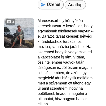
Üzenet
Adatlap
Marosvásárhely környékén
3
keresek társat. A kérdés az, hogy
egymásnak tökéletesek vagyunk-
e. Barátot, társat keresek hétvégi
kiránduláshoz, túrázáshoz,
moziba, színházba járáshoz. Ha
szeretnéd hogy felvegyem veled
a kapcsolatot írj rám. Vidám,
őszinte, ember vagyok talán
túlságosan is. Jól érzem magam
a kis életemben, de azért egy
megfelelő társ hiányzik mellőlem,
mert a szívemben ott tátong egy
űr amit szeretném, hogy ha
betöltenél. Imádom megélni a
pillanatot, hisz nagyon hamar
elillan....