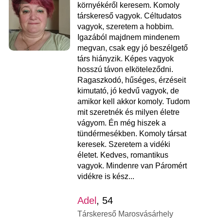
környékéről keresem. Komoly
társkereső vagyok. Céltudatos
vagyok, szeretem a hobbim.
Igazából majdnem mindenem
megvan, csak egy jó beszélgető
társ hiányzik. Képes vagyok
hosszú távon elköteleződni.
Ragaszkodó, hűséges, érzéseit
kimutató, jó kedvű vagyok, de
amikor kell akkor komoly. Tudom
mit szeretnék és milyen életre
vágyom. Én még hiszek a
tündérmesékben. Komoly társat
keresek. Szeretem a vidéki
életet. Kedves, romantikus
vagyok. Mindenre van Páromért
vidékre is kész...
Adel
, 54
Társkereső Marosvásárhely