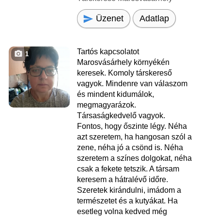
Üzenet
Adatlap
Tartós kapcsolatot
1
Marosvásárhely környékén
keresek. Komoly társkereső
vagyok. Mindenre van válaszom
és mindent kidumálok,
megmagyarázok.
Társaságkedvelő vagyok.
Fontos, hogy őszinte légy. Néha
azt szeretem, ha hangosan szól a
zene, néha jó a csönd is. Néha
szeretem a színes dolgokat, néha
csak a fekete tetszik. A társam
keresem a hátralévő időre.
Szeretek kirándulni, imádom a
természetet és a kutyákat. Ha
esetleg volna kedved még