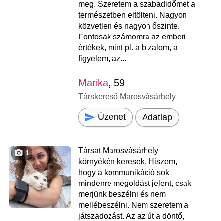
meg. Szeretem a szabadidőmet a
természetben eltölteni. Nagyon
közvetlen és nagyon őszinte.
Fontosak számomra az emberi
értékek, mint pl. a bizalom, a
figyelem, az...
Marika
, 59
Társkereső Marosvásárhely
Üzenet
Adatlap
Társat Marosvásárhely
1
környékén keresek. Hiszem,
hogy a kommunikáció sok
mindenre megoldást jelent, csak
merjünk beszélni és nem
mellébeszélni. Nem szeretem a
játszadozást. Az az út a döntő,