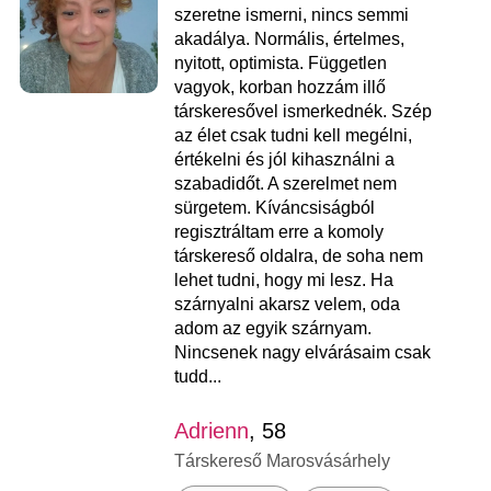
szeretne ismerni, nincs semmi
akadálya. Normális, értelmes,
nyitott, optimista. Független
vagyok, korban hozzám illő
társkeresővel ismerkednék. Szép
az élet csak tudni kell megélni,
értékelni és jól kihasználni a
szabadidőt. A szerelmet nem
sürgetem. Kíváncsiságból
regisztráltam erre a komoly
társkereső oldalra, de soha nem
lehet tudni, hogy mi lesz. Ha
szárnyalni akarsz velem, oda
adom az egyik szárnyam.
Nincsenek nagy elvárásaim csak
tudd...
Adrienn
, 58
Társkereső Marosvásárhely