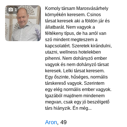
Komoly társam Marosvásárhely
1
környékén keresem. Csinos
társat keresek aki a földön jár és
állatbarát. Nem vagyok a
féltékeny típus, de ha arról van
szó mindent megteszem a
kapcsolatért. Szeretek kirándulni,
utazni, wellness hotelekben
pihenni. Nem dohányzó ember
vagyok és nem dohányzó társat
keresek. Lelki társat keresem.
Egy őszinte, hűséges, normális
társkereső vagyok. Szerintem
egy elég normális ember vagyok.
Igazából majdnem mindenem
megvan, csak egy jó beszélgető
társ hiányzik. Én még...
Aron
, 49