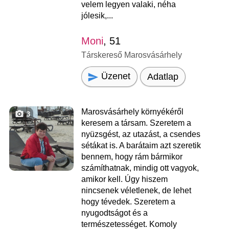
velem legyen valaki, néha
jólesik,...
Moni
, 51
Társkereső Marosvásárhely
Üzenet
Adatlap
Marosvásárhely környékéről
3
keresem a társam. Szeretem a
nyüzsgést, az utazást, a csendes
sétákat is. A barátaim azt szeretik
bennem, hogy rám bármikor
számíthatnak, mindig ott vagyok,
amikor kell. Úgy hiszem
nincsenek véletlenek, de lehet
hogy tévedek. Szeretem a
nyugodtságot és a
természetességet. Komoly