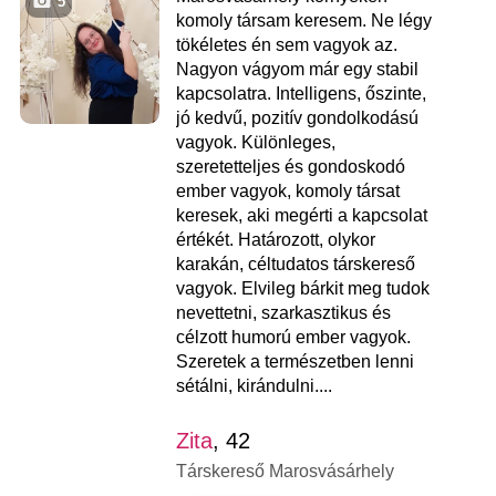
5
komoly társam keresem. Ne légy
tökéletes én sem vagyok az.
Nagyon vágyom már egy stabil
kapcsolatra. Intelligens, őszinte,
jó kedvű, pozitív gondolkodású
vagyok. Különleges,
szeretetteljes és gondoskodó
ember vagyok, komoly társat
keresek, aki megérti a kapcsolat
értékét. Határozott, olykor
karakán, céltudatos társkereső
vagyok. Elvileg bárkit meg tudok
nevettetni, szarkasztikus és
célzott humorú ember vagyok.
Szeretek a természetben lenni
sétálni, kirándulni....
Zita
, 42
Társkereső Marosvásárhely