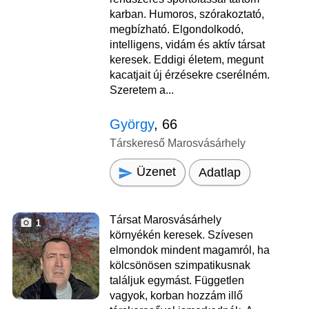
karban. Humoros, szórakoztató,
megbízható. Elgondolkodó,
intelligens, vidám és aktív társat
keresek. Eddigi életem, megunt
kacatjait új érzésekre cserélném.
Szeretem a...
György
, 66
Társkereső Marosvásárhely
Üzenet
Adatlap
Társat Marosvásárhely
1
környékén keresek. Szívesen
elmondok mindent magamról, ha
kölcsönösen szimpatikusnak
találjuk egymást. Független
vagyok, korban hozzám illő