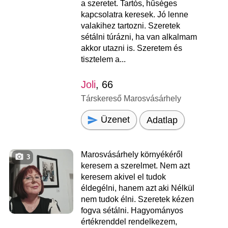
a szeretet. Tartós, hűséges
kapcsolatra keresek. Jó lenne
valakihez tartozni. Szeretek
sétálni túrázni, ha van alkalmam
akkor utazni is. Szeretem és
tisztelem a...
Joli
, 66
Társkereső Marosvásárhely
Üzenet
Adatlap
Marosvásárhely környékéről
3
keresem a szerelmet. Nem azt
keresem akivel el tudok
éldegélni, hanem azt aki Nélkül
nem tudok élni. Szeretek kézen
fogva sétálni. Hagyományos
értékrenddel rendelkezem,