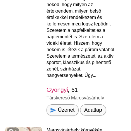
neked, hogy milyen az
értékrendem, milyen belső
értékekkel rendelkezem és
kellemesen meg fogsz lepődni.
Szeretem a napfelkeltét és a
naplementét is. Szeretem a
vidéki életet. Hiszem, hogy
nekem is létezik a párom valahol.
Szeretem a természetet, az aktív
sportot, klasszikus és pihentető
zenét, színházat,
hangversenyeket. Úgy...
Gyongyi
, 61
Társkereső Marosvásárhely
Üzenet
Adatlap
Marosvásárhely környékén