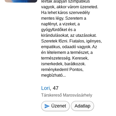
leírtak alapján szimpatikus
vagyok, akkor várom üzeneted.
Ha lehet káros szenvedély
mentes légy. Szeretem a
napfényt, a vizeket, a
gyógyfürdőket és a
kirándulásokat, az utazásokat.
Szeretek főzni. Fiatalos, igényes,
empatikus, odaadó vagyok. Az
én lételemem a természet, a
természetesség. Keresek,
ismerkedek, barátkozok.
reménykedem! Pontos,
megbízható...
Lori
, 47
Társkereső Marosvásárhely
Üzenet
Adatlap