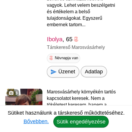
vagyok. Lehet velem beszélgetni
és értékelem a belső
tulajdonságokat. Egyszerű
embernek tartom...
Ibolya
, 65
Társkereső Marosvásárhely
Névnapja van
Üzenet
Adatlap
Marosvásárhely környékén tartós
3
kapcsolatot keresek. Nem a
tökéletest keresem, hanem a
hozzám illőt. Káros
Sütiket használunk a társkereső működtetéséhez.
szenvedélyektől mentes, sportot
Bővebben.
Sütik engedélyezése
kedvelő ember vagyok, hasonló
beállítottságú párom keresem