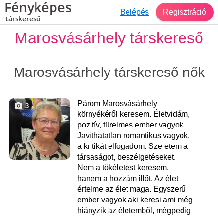
Fényképes
Belépés
Regisztráció
társkereső
Marosvásárhely társkereső
Marosvásárhely társkereső nők
Párom Marosvásárhely
3
környékéről keresem. Életvidám,
pozitív, türelmes ember vagyok.
Javíthatatlan romantikus vagyok,
a kritikát elfogadom. Szeretem a
társaságot, beszélgetéseket.
Nem a tökéletest keresem,
hanem a hozzám illőt. Az élet
értelme az élet maga. Egyszerű
ember vagyok aki keresi ami még
hiányzik az életemből, mégpedig