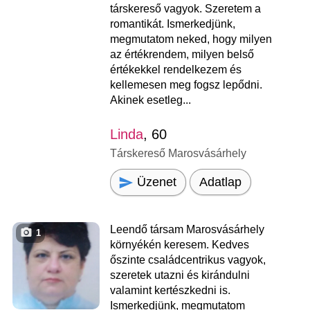
társkereső vagyok. Szeretem a
romantikát. Ismerkedjünk,
megmutatom neked, hogy milyen
az értékrendem, milyen belső
értékekkel rendelkezem és
kellemesen meg fogsz lepődni.
Akinek esetleg...
Linda
, 60
Társkereső Marosvásárhely
Üzenet
Adatlap
Leendő társam Marosvásárhely
1
környékén keresem. Kedves
őszinte családcentrikus vagyok,
szeretek utazni és kirándulni
valamint kertészkedni is.
Ismerkedjünk, megmutatom