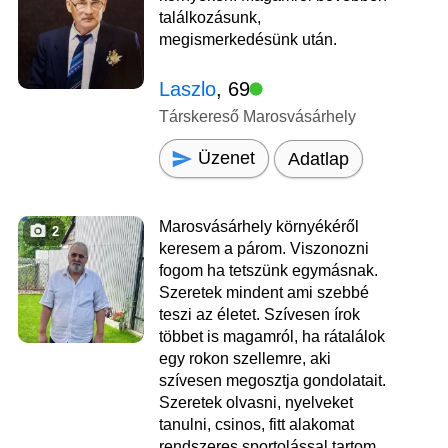
találkozásunk,
megismerkedésünk után.
Laszlo
, 69
Társkereső Marosvásárhely
Üzenet
Adatlap
Marosvásárhely környékéről
2
keresem a párom. Viszonozni
fogom ha tetszünk egymásnak.
Szeretek mindent ami szebbé
teszi az életet. Szívesen írok
többet is magamról, ha rátalálok
egy rokon szellemre, aki
szívesen megosztja gondolatait.
Szeretek olvasni, nyelveket
tanulni, csinos, fitt alakomat
rendszeres sportolással tartom