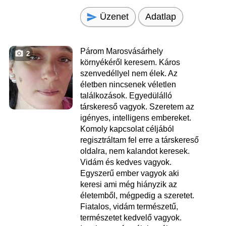
Üzenet
Adatlap
Párom Marosvásárhely
2
környékéről keresem. Káros
szenvedéllyel nem élek. Az
életben nincsenek véletlen
találkozások. Egyedülálló
társkereső vagyok. Szeretem az
igényes, intelligens embereket.
Komoly kapcsolat céljából
regisztráltam fel erre a társkereső
oldalra, nem kalandot keresek.
Vidám és kedves vagyok.
Egyszerű ember vagyok aki
keresi ami még hiányzik az
életemből, mégpedig a szeretet.
Fiatalos, vidám természetű,
természetet kedvelő vagyok.