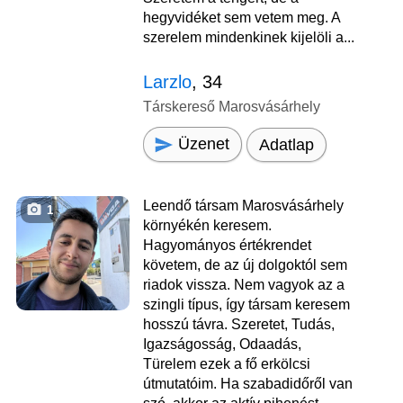
hegyvidéket sem vetem meg. A
szerelem mindenkinek kijelöli a...
Larzlo
, 34
Társkereső Marosvásárhely
Üzenet
Adatlap
Leendő társam Marosvásárhely
1
környékén keresem.
Hagyományos értékrendet
követem, de az új dolgoktól sem
riadok vissza. Nem vagyok az a
szingli típus, így társam keresem
hosszú távra. Szeretet, Tudás,
Igazságosság, Odaadás,
Türelem ezek a fő erkölcsi
útmutatóim. Ha szabadidőről van