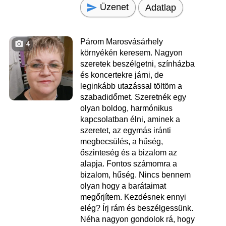
Üzenet
Adatlap
Párom Marosvásárhely
4
környékén keresem. Nagyon
szeretek beszélgetni, színházba
és koncertekre járni, de
leginkább utazással töltöm a
szabadidőmet. Szeretnék egy
olyan boldog, harmónikus
kapcsolatban élni, aminek a
szeretet, az egymás iránti
megbecsülés, a hűség,
őszinteség és a bizalom az
alapja. Fontos számomra a
bizalom, hűség. Nincs bennem
olyan hogy a barátaimat
megőrjítem. Kezdésnek ennyi
elég? Írj rám és beszélgessünk.
Néha nagyon gondolok rá, hogy