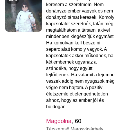
keresem a szerelmem. Nem
dohányzó ember vagyok és nem
dohányzó társat keresek. Komoly
kapcsolatot szeretnék, talán még
megtalálhatom a társam, akivel
mindenben kiegészítjük egymást.
Ha komolyan kell beszelni
seperc alatt komoly vagyok. A
kapcsolatok akkor működnek, ha
két embernek ugyanaz a
szándéka, hogy együtt
fejlődjenek. Ha valamit a fejembe
veszek addig nem nyugszok még
végre nem hajtom. A pozitív
életszemlélet elengedhetetlen
ahhoz, hogy az ember jól és
boldogan...
Magdolna
, 60
Társkereső Marosvásárhely