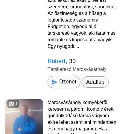
szó, akkor az aktív pihenést
szeretem, kirándulást, sportokat.
Az őszinteség és a hűség a
legfontosabb számomra.
Független, egyedülálló
társkereső vagyok, aki tartalmas,
romantikus kapcsolatra vágyik.
Egy nyugodt,...
Robert
, 30
Társkereső Marosvásárhely
Üzenet
Adatlap
Marosvásárhely környékéről
1
keresem a párom. Komoly érett
gondolkodású társra vágyom
akire lehet számítani mindenben
és nem hagy magamra. Ha a