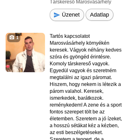
Társkereső Marosvásárhely
Üzenet
Adatlap
Tartós kapcsolatot
1
Marosvásárhely környékén
keresek. Vágyok néhány kedves
szóra és gyöngéd érintésre.
Komoly társkereső vagyok.
Egyedül vagyok és szeretném
megtalálni az igazi páromat.
Hiszem, hogy nekem is létezik a
párom valahol. Keresek,
ismerkedek, barátkozok.
reménykedem! A zene és a sport
fontos szerepet tölt be az
életemben. Szeretem a jó ízeket,
a hosszú sétákat kéz a kézben,
az esti beszélgetéseket.
Szeretem a tengert, de a