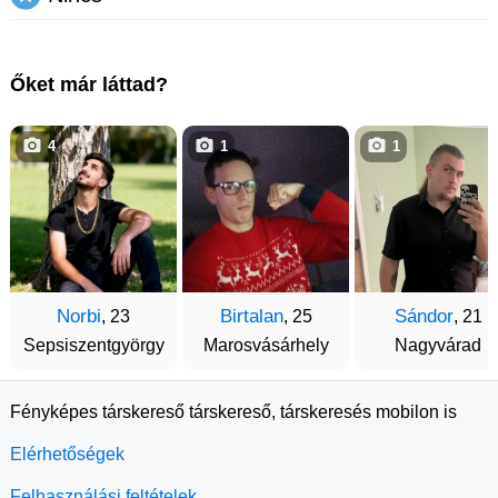
Őket már láttad?
4
1
1
Norbi
Birtalan
Sándor
, 23
, 25
, 21
Sepsiszentgyörgy
Marosvásárhely
Nagyvárad
Fényképes társkereső társkereső, társkeresés mobilon is
Elérhetőségek
Felhasználási feltételek