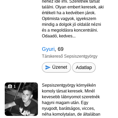
nehéz ide írni. Szeretnék társat
találni. Olyan embert keresek, aki
értékeli ha a kedvében járok.
Optimista vagyok, igyekszem
mindig a dolgok jó oldalát nézni
és a megoldásra koncentrálni.
Odaadó, kedves...
Gyuri
, 69
Társkereső Sepsiszentgyörgy
Üzenet
Adatlap
Sepsiszentgyörgy környékén
1
komoly társat keresek. Minél
kevesebb lábnyomot szeretnék
hagyni magam után. Egy
nyugodt, barátságos, vicces,
néha komolytalan, de általában