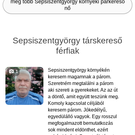
még több Sepsiszentgyörgy környéki párkereső
nő
Sepsiszentgyörgy társkereső
férfiak
Sepsiszentgyörgy környékén
1
keresem magamnak a párom.
Szeretném megtalálni a párom
aki szereti a gyerekeket. Az az út
a döntő, amit együtt teszünk meg.
Komoly kapcsolat céljából
keresem párom. Jókedélyű,
egyedülálló vagyok. Egy rosszul
megfogalmazott bemutatkozás
sok mindent eldönthet, ezért