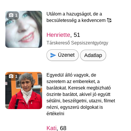
Utálom a hazugságot, de a
1
becsületesség a kedvencem 🥰
Henriette
, 51
Társkereső Sepsiszentgyörgy
Üzenet
Adatlap
Egyedül álló vagyok, de
1
szeretem az embereket, a
barátokat. Keresek megbizható
öszinte barátot, akivel jó együtt
sétálni, beszélgetni, utazni, filmet
nézni, egyszerü dolgokat is
értékelni
Kati
, 68