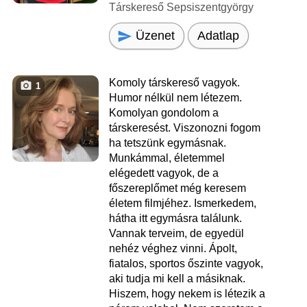
Társkereső Sepsiszentgyörgy
Üzenet
Adatlap
Komoly társkereső vagyok.
1
Humor nélkül nem létezem.
Komolyan gondolom a
társkeresést. Viszonozni fogom
ha tetszünk egymásnak.
Munkámmal, életemmel
elégedett vagyok, de a
főszereplőmet még keresem
életem filmjéhez. Ismerkedem,
hátha itt egymásra találunk.
Vannak terveim, de egyedül
nehéz véghez vinni. Ápolt,
fiatalos, sportos őszinte vagyok,
aki tudja mi kell a másiknak.
Hiszem, hogy nekem is létezik a