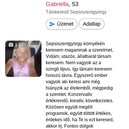
Gabriella
, 53
Társkereső Sepsiszentgyörgy
Üzenet
Adatlap
Sepsiszentgyörgy környékén
1
keresem magamnak a szerelmet.
Vidám, utazós, állatbarát társam
keresem. Nem vagyok az a
szingli típus, így társam keresem
hosszú távra. Egyszerű ember
vagyok aki keresi ami még
hiányzik az életemből, mégpedig
a szeretet. Konzervatív
értékrendű, kreatív, következetes.
Közösen együtt megélt
programok, együtt töltött értékes,
érdekes idő, ha Te is ezt keresed,
akkor írj. Fontos dolgok