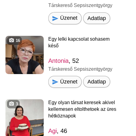
Társkereső Sepsiszentgyörgy
Üzenet
Adatlap
Egy lelki kapcsolat sohasem
16
késő
Antonia
, 52
Társkereső Sepsiszentgyörgy
Üzenet
Adatlap
Egy olyan társat keresek akivel
3
kellemesen eltolthetoek az üres
hétköznapok
Agi
, 46