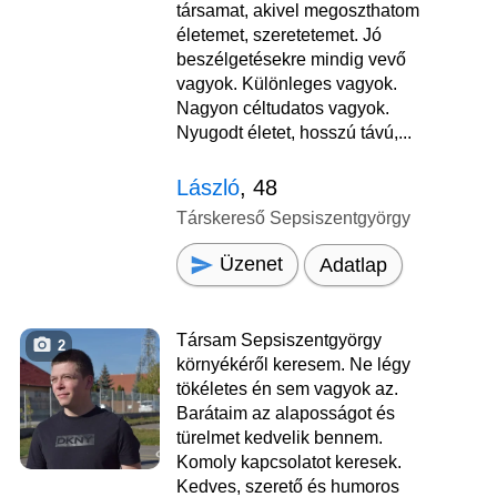
társamat, akivel megoszthatom
életemet, szeretetemet. Jó
beszélgetésekre mindig vevő
vagyok. Különleges vagyok.
Nagyon céltudatos vagyok.
Nyugodt életet, hosszú távú,...
László
, 48
Társkereső Sepsiszentgyörgy
Üzenet
Adatlap
Társam Sepsiszentgyörgy
2
környékéről keresem. Ne légy
tökéletes én sem vagyok az.
Barátaim az alaposságot és
türelmet kedvelik bennem.
Komoly kapcsolatot keresek.
Kedves, szerető és humoros