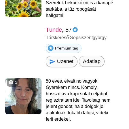
Szeretek bekuckózni is a kanapé
sarkába, a tűz ropogását
hallgatni.
Tünde
, 57
Társkereső Sepsiszentgyörgy
Prémium tag
Üzenet
Adatlap
50 eves, elvalt no vagyok.
1
Gyerekem nincs. Komoly,
hosszutavu kapcsolat celjabol
regisztraltam ide. Tavolsag nem
jelent gondot, ha a dolgok jol
alakulnak. Inkabb falusi, videki
ferfi erdekel.