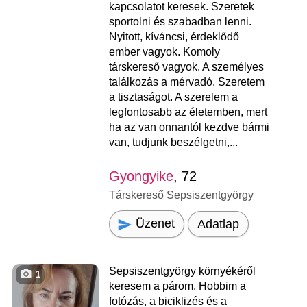
kapcsolatot keresek. Szeretek
sportolni és szabadban lenni.
Nyitott, kíváncsi, érdeklődő
ember vagyok. Komoly
társkereső vagyok. A személyes
találkozás a mérvadó. Szeretem
a tisztaságot. A szerelem a
legfontosabb az életemben, mert
ha az van onnantól kezdve bármi
van, tudjunk beszélgetni,...
Gyongyike
, 72
Társkereső Sepsiszentgyörgy
Üzenet
Adatlap
Sepsiszentgyörgy környékéről
1
keresem a párom. Hobbim a
fotózás, a biciklizés és a