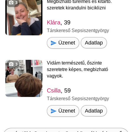
Megbizhato turelmes es kitarto.
3
szeretek kirandulni biciklizni
Klára
, 39
Társkereső Sepsiszentgyörgy
Üzenet
Adatlap
Vidám természetű, őszinte
3
szeretetre képes, megbizható
vagyok.
Csilla
, 59
Társkereső Sepsiszentgyörgy
Üzenet
Adatlap