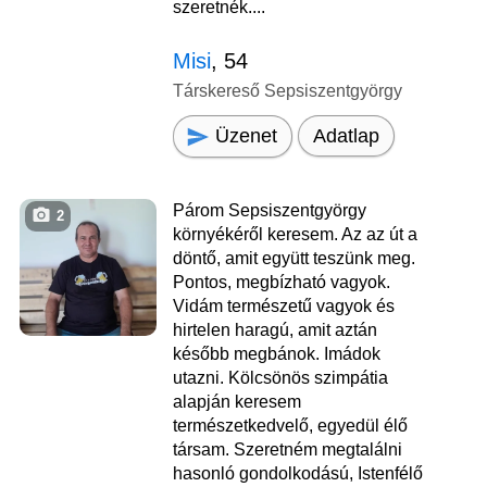
szeretnék....
Misi
, 54
Társkereső Sepsiszentgyörgy
Üzenet
Adatlap
Párom Sepsiszentgyörgy
2
környékéről keresem. Az az út a
döntő, amit együtt teszünk meg.
Pontos, megbízható vagyok.
Vidám természetű vagyok és
hirtelen haragú, amit aztán
később megbánok. Imádok
utazni. Kölcsönös szimpátia
alapján keresem
természetkedvelő, egyedül élő
társam. Szeretném megtalálni
hasonló gondolkodású, Istenfélő