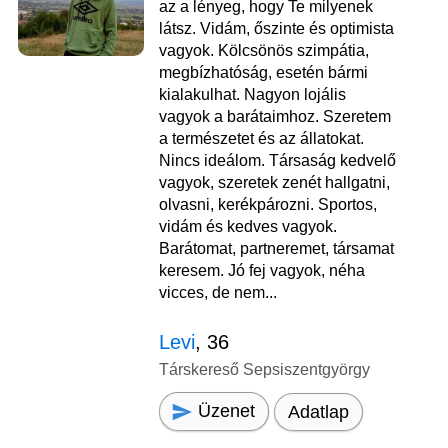
az a lényeg, hogy Te milyenek
látsz. Vidám, őszinte és optimista
vagyok. Kölcsönös szimpátia,
megbízhatóság, esetén bármi
kialakulhat. Nagyon lojális
vagyok a barátaimhoz. Szeretem
a természetet és az állatokat.
Nincs ideálom. Társaság kedvelő
vagyok, szeretek zenét hallgatni,
olvasni, kerékpározni. Sportos,
vidám és kedves vagyok.
Barátomat, partneremet, társamat
keresem. Jó fej vagyok, néha
vicces, de nem...
Levi
, 36
Társkereső Sepsiszentgyörgy
Üzenet
Adatlap