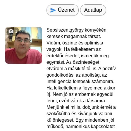
Üzenet
Adatlap
Sepsiszentgyörgy környékén
3
keresek magamnak társat.
Vidám, őszinte és optimista
vagyok. Ha felkeltettem az
érdeklődésedet, ismerjük meg
egymást. Az őszinteséget
elvárom a másik féltől is. A pozitív
gondolkodás, az ápoltság, az
intelligencia fontosak számomra.
Ha felkeltettem a figyelmed akkor
írj. Nem jó az embernek egyedül
lenni, ezért várok a társamra.
Menjünk el mi is, dobjunk érmét a
szökőkútba és kívánjunk valami
különlegeset. Egy mindenben jól
működő, harmonikus kapcsolatot