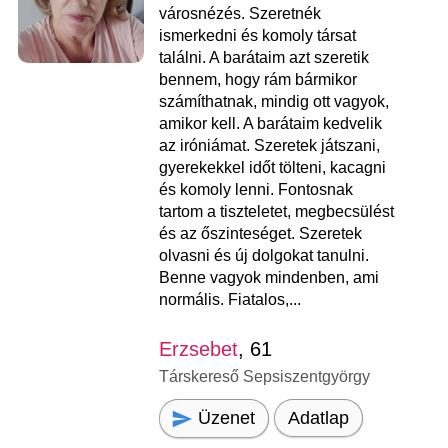
városnézés. Szeretnék
ismerkedni és komoly társat
találni. A barátaim azt szeretik
bennem, hogy rám bármikor
számíthatnak, mindig ott vagyok,
amikor kell. A barátaim kedvelik
az iróniámat. Szeretek játszani,
gyerekekkel időt tölteni, kacagni
és komoly lenni. Fontosnak
tartom a tiszteletet, megbecsülést
és az őszinteséget. Szeretek
olvasni és új dolgokat tanulni.
Benne vagyok mindenben, ami
normális. Fiatalos,...
Erzsebet
, 61
Társkereső Sepsiszentgyörgy
Üzenet
Adatlap