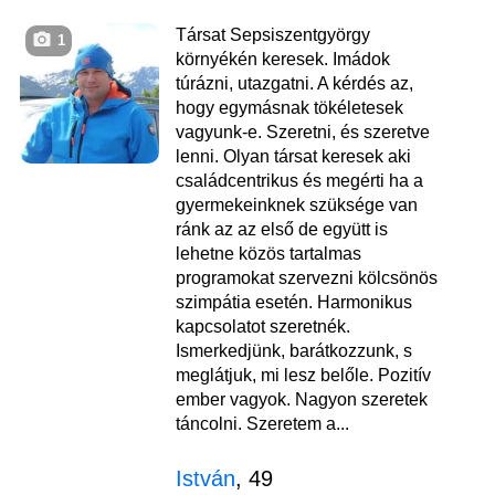
Társat Sepsiszentgyörgy
1
környékén keresek. Imádok
túrázni, utazgatni. A kérdés az,
hogy egymásnak tökéletesek
vagyunk-e. Szeretni, és szeretve
lenni. Olyan társat keresek aki
családcentrikus és megérti ha a
gyermekeinknek szüksége van
ránk az az első de együtt is
lehetne közös tartalmas
programokat szervezni kölcsönös
szimpátia esetén. Harmonikus
kapcsolatot szeretnék.
Ismerkedjünk, barátkozzunk, s
meglátjuk, mi lesz belőle. Pozitív
ember vagyok. Nagyon szeretek
táncolni. Szeretem a...
István
, 49