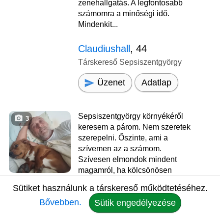
zenehallgatás. A legfontosabb
számomra a minőségi idő.
Mindenkit...
Claudiushall
, 44
Társkereső Sepsiszentgyörgy
Üzenet
Adatlap
Sepsiszentgyörgy környékéről
3
keresem a párom. Nem szeretek
szerepelni. Őszinte, ami a
szívemen az a számom.
Szívesen elmondok mindent
magamról, ha kölcsönösen
szimpatikusnak találjuk egymást.
Sütiket használunk a társkereső működtetéséhez.
Romantikus de határozott.
Bővebben.
Sütik engedélyezése
Szeretnék egy olyan boldog,
harmónikus kapcsolatban élni,