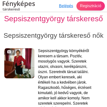
Fényképes
Belépés
Regisztráció
társkereső
Sepsiszentgyörgy társkereső
Sepsiszentgyörgy társkereső nők
Sepsiszentgyörgy környékéről
7
keresem a társam. Pozitív,
mosolygós vagyok. Szeretek
utazni, olvasni, kerékpározni,
úszni. Szeretnék társat találni.
Olyan embert keresek, aki
értékeli ha a kedvében járok.
Ragaszkodó, hűséges, érzéseit
kimutató, jó kedvű vagyok, de
amikor kell akkor komoly. Nem
szeretek szerepelni. Szeretek