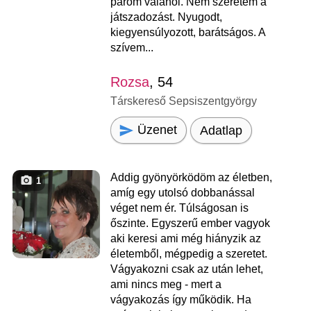
párom valahol. Nem szeretem a
játszadozást. Nyugodt,
kiegyensúlyozott, barátságos. A
szívem...
Rozsa
, 54
Társkereső Sepsiszentgyörgy
Üzenet
Adatlap
Addig gyönyörködöm az életben,
1
amíg egy utolsó dobbanással
véget nem ér. Túlságosan is
őszinte. Egyszerű ember vagyok
aki keresi ami még hiányzik az
életemből, mégpedig a szeretet.
Vágyakozni csak az után lehet,
ami nincs meg - mert a
vágyakozás így működik. Ha