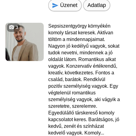
Üzenet
Adatlap
Sepsiszentgyörgy környékén
3
komoly társat keresek. Aktívan
töltöm a mindennapjaimat.
Nagyon jó kedélyű vagyok, sokat
tudok nevetni, mindennek a jó
oldalát látom. Romantikus alkat
vagyok. Konzervatív értékrendű,
kreatív, következetes. Fontos a
család, barátok. Rendkívül
pozitív személyiség vagyok. Egy
végtelenül romantikus
személyiség vagyok, aki vágyik a
szeretetre, szerelemre.
Egyedülálló társkereső komoly
kapcsolatot keres. Barátságos, jó
kedvű, zenét és színházat
kedvelő vagyok. Komoly...