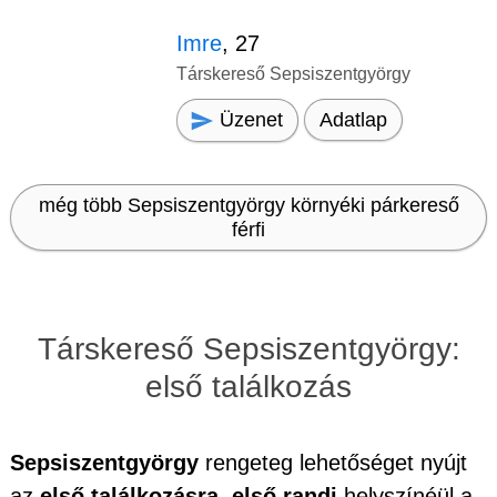
Imre
, 27
Társkereső Sepsiszentgyörgy
Üzenet
Adatlap
még több Sepsiszentgyörgy környéki párkereső
férfi
Társkereső Sepsiszentgyörgy:
első találkozás
Sepsiszentgyörgy
rengeteg lehetőséget nyújt
az
első találkozásra, első randi
helyszínéül a