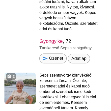
sétálni túrázni, ha van alkalmam
akkor utazni is. Nyitott, kíváncsi,
érdeklődő ember vagyok. Képes
vagyok hosszú távon
elköteleződni. Őszinte, szeretetet
adni és kapni tudó...
Gyongyike
, 72
Társkereső Sepsiszentgyörgy
Üzenet
Adatlap
Sepsiszentgyörgy környékéről
2
keresem a társam. Őszinte,
szeretetet adni és kapni tudó
emberrel szeretnék ismerkedni,
barátkozni. Lehet egyedül is élni,
de nem érdemes. Keresem
jövendőbeli társam. Komoly