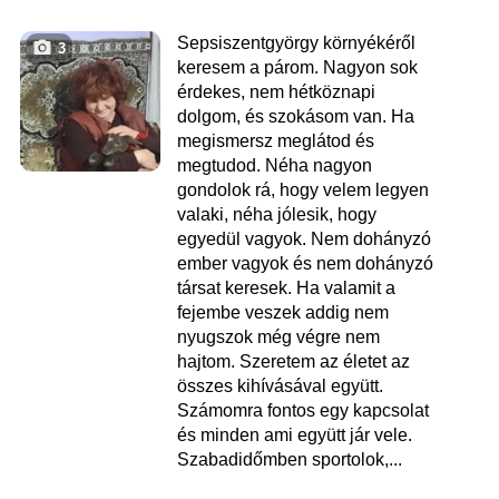
Sepsiszentgyörgy környékéről
3
keresem a párom. Nagyon sok
érdekes, nem hétköznapi
dolgom, és szokásom van. Ha
megismersz meglátod és
megtudod. Néha nagyon
gondolok rá, hogy velem legyen
valaki, néha jólesik, hogy
egyedül vagyok. Nem dohányzó
ember vagyok és nem dohányzó
társat keresek. Ha valamit a
fejembe veszek addig nem
nyugszok még végre nem
hajtom. Szeretem az életet az
összes kihívásával együtt.
Számomra fontos egy kapcsolat
és minden ami együtt jár vele.
Szabadidőmben sportolok,...