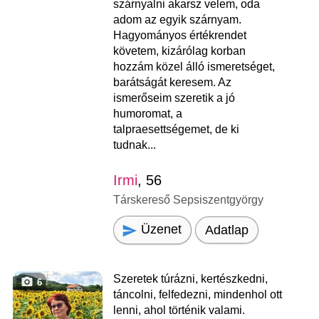
szárnyalni akarsz velem, oda
adom az egyik szárnyam.
Hagyományos értékrendet
követem, kizárólag korban
hozzám közel álló ismeretséget,
barátságát keresem. Az
ismerőseim szeretik a jó
humoromat, a
talpraesettségemet, de ki
tudnak...
Irmi
, 56
Társkereső Sepsiszentgyörgy
Üzenet
Adatlap
Szeretek túrázni, kertészkedni,
6
táncolni, felfedezni, mindenhol ott
lenni, ahol történik valami.