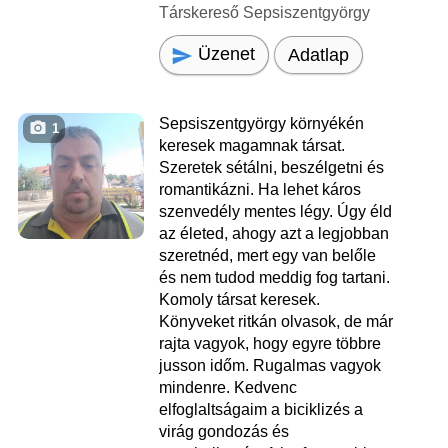
Társkereső Sepsiszentgyörgy
Üzenet
Adatlap
Sepsiszentgyörgy környékén
1
keresek magamnak társat.
Szeretek sétálni, beszélgetni és
romantikázni. Ha lehet káros
szenvedély mentes légy. Úgy éld
az életed, ahogy azt a legjobban
szeretnéd, mert egy van belőle
és nem tudod meddig fog tartani.
Komoly társat keresek.
Könyveket ritkán olvasok, de már
rajta vagyok, hogy egyre többre
jusson időm. Rugalmas vagyok
mindenre. Kedvenc
elfoglaltságaim a biciklizés a
virág gondozás és