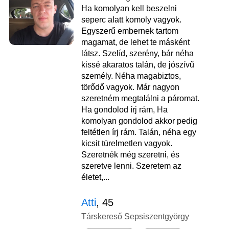
Ha komolyan kell beszelni
seperc alatt komoly vagyok.
Egyszerű embernek tartom
magamat, de lehet te másként
látsz. Szelíd, szerény, bár néha
kissé akaratos talán, de jószívű
személy. Néha magabiztos,
törődő vagyok. Már nagyon
szeretném megtalálni a páromat.
Ha gondolod írj rám, Ha
komolyan gondolod akkor pedig
feltétlen írj rám. Talán, néha egy
kicsit türelmetlen vagyok.
Szeretnék még szeretni, és
szeretve lenni. Szeretem az
életet,...
Atti
, 45
Társkereső Sepsiszentgyörgy