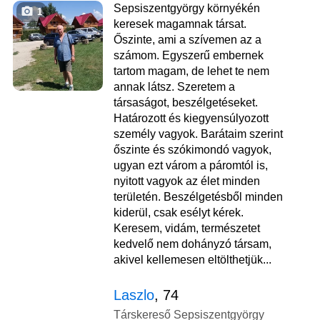
Sepsiszentgyörgy környékén
1
keresek magamnak társat.
Őszinte, ami a szívemen az a
számom. Egyszerű embernek
tartom magam, de lehet te nem
annak látsz. Szeretem a
társaságot, beszélgetéseket.
Határozott és kiegyensúlyozott
személy vagyok. Barátaim szerint
őszinte és szókimondó vagyok,
ugyan ezt várom a páromtól is,
nyitott vagyok az élet minden
területén. Beszélgetésből minden
kiderül, csak esélyt kérek.
Keresem, vidám, természetet
kedvelő nem dohányzó társam,
akivel kellemesen eltölthetjük...
Laszlo
, 74
Társkereső Sepsiszentgyörgy