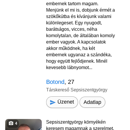
embernek tartom magam.
Menjünk el mi is, dobjunk érmét a
szökőkútba és kívánjunk valami
különlegeset. Egy nyugodt,
barátságos, vicces, néha
komolytalan, de általában komoly
ember vagyok. A kapcsolatok
akkor működnek, ha két
embernek ugyanaz a szándéka,
hogy együtt fejlődjenek. Minél
kevesebb lábnyomot...
Botond
, 27
Társkereső Sepsiszentgyörgy
Üzenet
Adatlap
Sepsiszentgyörgy környékén
4
keresem magamnak a szerelmet.